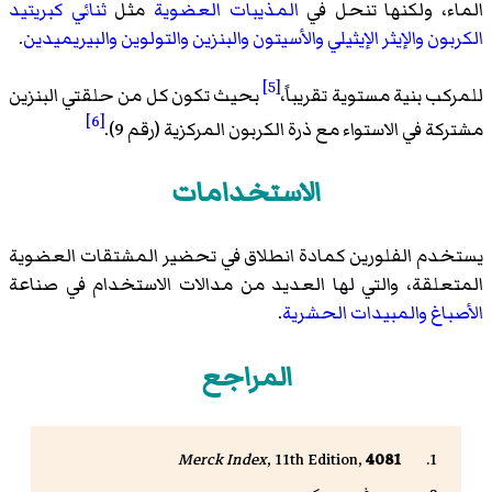
الماء، ولكنها تنحل في
المذيبات العضوية
مثل
ثنائي كبريتيد
الكربون
والإيثر الإيثيلي
والأسيتون
والبنزين
والتولوين
والبيريميدين
.
[5]
للمركب بنية مستوية تقريباً،
بحيث تكون كل من حلقتي البنزين
[6]
مشتركة في الاستواء مع ذرة الكربون المركزية (رقم 9).
الاستخدامات
يستخدم الفلورين كمادة انطلاق في تحضير المشتقات العضوية
المتعلقة، والتي لها العديد من مدالات الاستخدام في صناعة
الأصباغ
والمبيدات الحشرية
.
المراجع
Merck Index
, 11th Edition,
4081