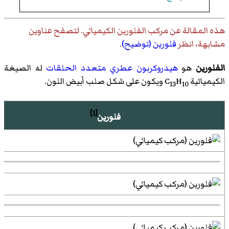
هذه المقالة عن
مركب الفلورين الكيميائي
. لتصفح عناوين
مشابهة، انظر
فلورين (توضيح)
.
الفلورين
هو
هيدروكربون عطري متعدد الحلقات
له الصيغة
الكيميائية C
H
ويكون على شكل صلب أبيض اللون.
13
10
[1]
فلورين