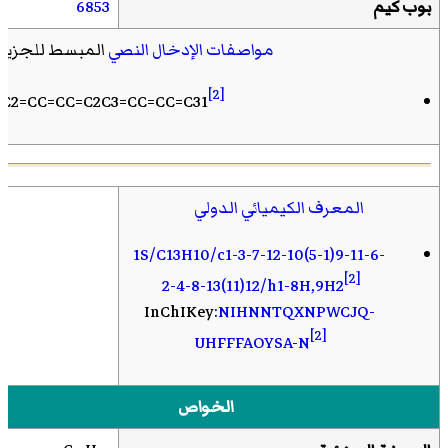
بوب كيم
6853
مواصفات الإدخال النصي
المبسط للجزيئ
[2]
1C2=CC=CC=C2C3=CC=CC=C31
المعرف الكيميائي الدولي
1S/C13H10/c1-3-7-12-10(5-1)9-11-6-
[2]
2-4-8-13(11)12/h1-8H,9H2
InChIKey:
NIHNNTQXNPWCJQ-
[2]
UHFFFAOYSA-N
الخواص