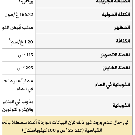
C
H
الصيغة الجزيئية
13
10
الكتلة المولية
166.22 غ/مول
المظهر
صلب أبيض اللون
3
الكثافة
1.20 غ/سم
نقطة الانصهار
115 °س
نقطة الغليان
295 °س
عملياً غير منحل
الذوبانية
في
الماء
في الماء
يذوب في البنزين
الذوبانية
والإيثر والتولوين
في حال عدم ورود غير ذلك فإن البيانات الواردة أعلاه معطاة بالحا
القياسية (عند 25 °س و 100 كيلوباسكال)