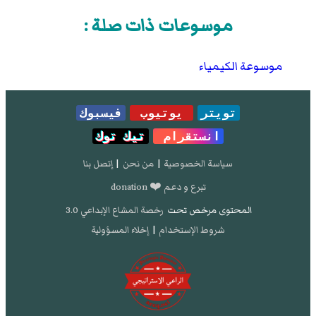
Structure of fluorene, C
H
, at 159 K
Acta
13
10
Crystallographica, volume C40, pp. 1892–1894
موسوعات ذات صلة :
doi
:
10.1107/S0108270184009963
موسوعة الكيمياء
تويتر
يوتيوب
فيسبوك
انستقرام
تيك توك
سياسة الخصوصية
|
من نحن
|
إتصل بنا
تبرع و دعم ❤️ donation
المحتوى مرخص تحت
رخصة المشاع الإبداعي 3.0
شروط الإستخدام
|
إخلاء المسؤولية