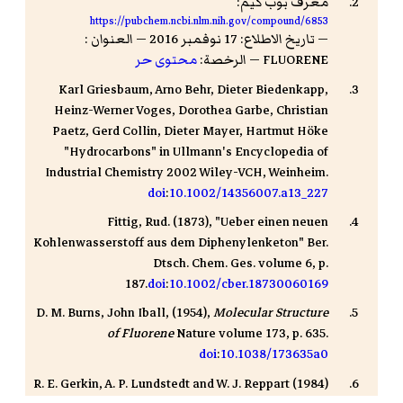
معرف بوب كيم:
https://pubchem.ncbi.nlm.nih.gov/compound/6853
— تاريخ الاطلاع: 17 نوفمبر 2016 — العنوان :
FLUORENE — الرخصة:
محتوى حر
Karl Griesbaum, Arno Behr, Dieter Biedenkapp,
Heinz-Werner Voges, Dorothea Garbe, Christian
Paetz, Gerd Collin, Dieter Mayer, Hartmut Höke
"Hydrocarbons" in Ullmann's Encyclopedia of
Industrial Chemistry 2002 Wiley-VCH, Weinheim.
doi
:
10.1002/14356007.a13_227
Fittig, Rud. (1873), "Ueber einen neuen
Kohlenwasserstoff aus dem Diphenylenketon" Ber.
Dtsch. Chem. Ges. volume 6, p.
187.
doi
:
10.1002/cber.18730060169
D. M. Burns, John Iball, (1954),
Molecular Structure
of Fluorene
Nature volume 173, p. 635.
doi
:
10.1038/173635a0
R. E. Gerkin, A. P. Lundstedt and W. J. Reppart (1984)