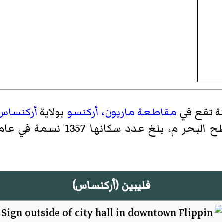
نة تقع في
مقاطعة ماريون، أركنسو
بولاية
أركنساس
فليبين (أركنساس)