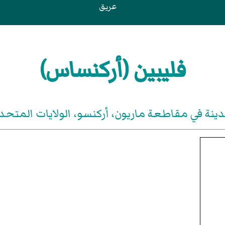
عريق
فليبين (أركنساس)
ينة في مقاطعة ماريون، أركنسو، الولايات المتحد