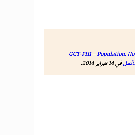
"GCT-PH1 – Population, Hou
لأصل
في 14 فبراير 2014
.