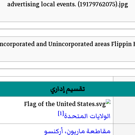
تقسيم إداري
[1]
الولايات المتحدة
مقاطعة ماريون، أركنسو