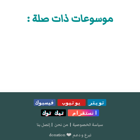
موسوعات ذات صلة :
تويتر
يوتيوب
فيسبوك
انستقرام
تيك توك
سياسة الخصوصية
|
من نحن
|
إتصل بنا
تبرع و دعم ❤️ donation