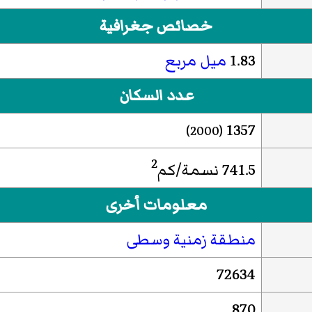
خصائص جغرافية
1.83
ميل مربع
عدد السكان
1357
(2000)
2
741.5 نسمة/كم
معلومات أخرى
منطقة زمنية وسطى
72634
870