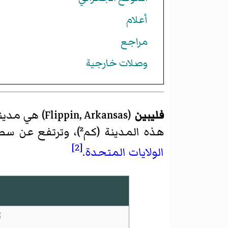
أعلام
مراجع
وصلات خارجية
فليبين
(
Flippin, Arkansas
)‏ هي مدي
هذه المدينة (كم²)، وترتفع عن سطح البحر م، بلغ عدد سكانها 1357 نسمة في عام 2000 حسب
[2]
الولايات المتحدة
.