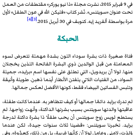
في 9 فبراير 2015، نشرت مجلة «ذا نيو يوركر» مقتطفات من العمل
تحت عنوان «سويتنس». نُشر كتاب «فليكن الله في عون الطفل» لأول
[4]
[3]
مرة بواسطة ألفريد إيه. كنوبف في 30 أبريل 2015.
الحبكة
فتاة صغيرة ذات بشرة سوداء اللون بشدة مهملة تتعرض لسوء
المعاملة من قبل الوالدين ذوي البشرة الفاتحة اللذين يخجلان
منها. لولا آن بريدويل، التي تطلق على نفسها اسم «برايد»، جميلة
السواد، من الفتيات اللاتي يلفتن الأنظار أينما ذهبن. طويلة وأنيقة
وتلبس الفساتين البيضاء فقط، كونها الأفضل لعكس جمالها.
لم تدرك برايد دائمًا جمالها أو كيف تتظاهر به. عندما كانت طفلة،
عاقبتها والدتها سويتنس بسبب بشرتها الداكنة، وأنهت زواجها. لم
يستطع لويس زوج سويتنس أن يحب طفلًا ذا بشرة داكنة لدرجة
برايد. تخبرنا سويتنس: «قضينا ثلاث سنوات جيدة، لكن عندما
وُلدَت، لامني وعامل لولا آن كأنها غريبة، بل من ذلك، كعدّوة». وفي