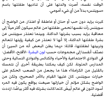
الوقت نفسه، أصرت والدتها على أن تناديها طفلتها باسم
«سويتنس» بدلاً من أي شيء أمومي.
كبرت برايد دون حب أو حنان أو عاطفة أو اعتذار. من الواضح أن
سويتنس رأت نفسها تحمي طفلتها من عالم سيكون أكثر ميلًا إلى
معاقبة برايد بسبب بشرتها الداكنة. وبينما تعتذر سويتنس عن
بشرة طفلتها الداكنة، إلا أنها لا تعتذر عن كيفية رؤيتها للعالم
وتربيتها لطفلتها، قائلة: «ربما يظن البعض أنه من السيئ أن
نصنّف أنفسنا إلى مجموعات حسب
لون البشرة
-الأفتح، الأفضل-
في النوادي الاجتماعية والأحياء والكنائس والنوادي النسائية وحتى
المدارس الملونة. لكن كيف يمكننا بطريقة أخرى أن نتمسك
بالقليل من الكرامة؟» هذا ما يجعل من الصعب الحكم على
خيارات سويتنس. كان عليها القيام بالأمر الصحيح، ولكن من
الواضح بشكل مؤلم أن خياراتها صيغت بواقع يكون فيه المرء
أسود اللون في عالم أبيضَ كلما كانت بشرتك فيه أكثر بياضًا، ازددت
أفضلية.