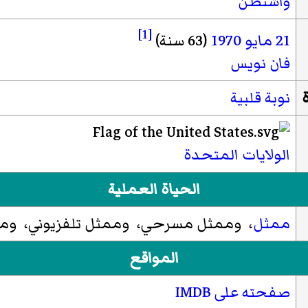
واشنطن
[1]
21 مايو
1970
(63 سنة)
فان نويس
نوبة قلبية
الولايات المتحدة
الحياة العملية
ممثل
، وممثل مسرحي، وممثل تلفزيوني، ومم
المواقع
صفحته على IMDB