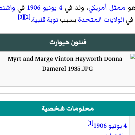
 هو
ممثل
أمريكي
، ولد في
4 يونيو
1906
في
واشنط
[3]
[2]
في
الولايات المتحدة
بسبب
نوبة قلبية
.
فنتون هيوارث
معلومات شخصية
[1]
4 يونيو
1906