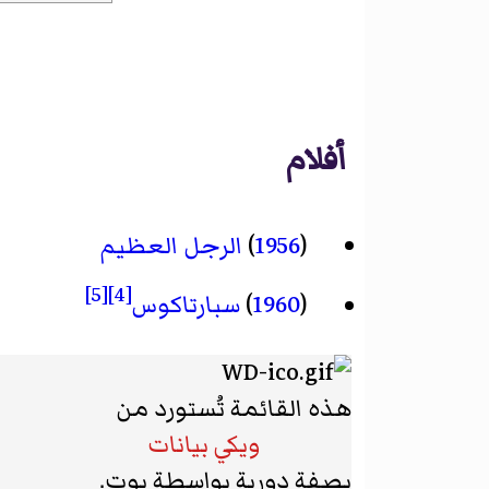
أفلام
(
1956
)
الرجل العظيم
[5]
[4]
(
1960
)
سبارتاكوس
هذه القائمة تُستورد من
ويكي بيانات
بصفة دورية بواسطة بوت.