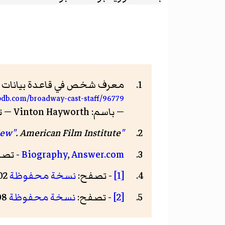
معرف شخص في قاعدة بيانات برو
bdb.com/broadway-cast-staff/96779
— باسم: Vinton Hayworth — تاريخ الاطلاع: 9 أكتوبر 2017
"China Passage: Abbreviated View"
. American Film Institute. مؤرشف من
Answer.com
,
Biography
- تص
[1]
- تصفح:
نسخة محفوظة
02 فبراير 2017 على موقع واي باك مشين.
[2]
- تصفح:
نسخة محفوظة
08 يناير 2019 على موقع واي باك مشين.