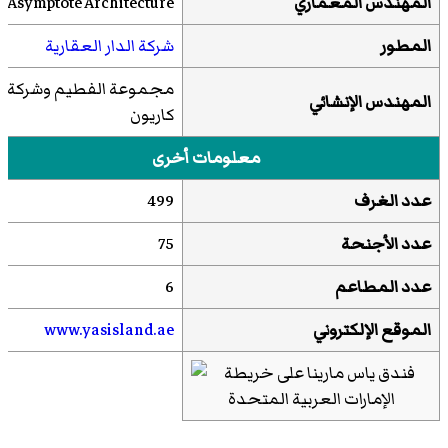
المهندس المعماري
Asymptote Architecture
المطور
شركة الدار العقارية
مجموعة الفطيم
وشركة
المهندس الإنشائي
كاريون
معلومات أخرى
عدد الغرف
499
عدد الأجنحة
75
عدد المطاعم
6
الموقع الإلكتروني
www.yasisland.ae