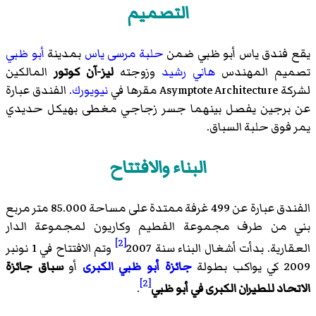
التصميم
يقع فندق ياس أبو ظبي ضمن
حلبة مرسى ياس
بمدينة
أبو ظبي
تصميم المهندس
هاني رشيد
وزوجته
ليز-آن كوتور
المالكين
لشركة
Asymptote Architecture
مقرها في
نيويورك
. الفندق عبارة
عن برجين يفصل بينهما جسر زجاجي مغطى بهيكل حديدي
يمر فوق حلبة السباق.
البناء والافتتاح
الفندق عبارة عن 499 غرفة ممتدة على مساحة 85.000 متر مربع
بني من طرف مجموعة الفطيم وكاريون لمجموعة الدار
[2]
العقارية. بدأت أشغال البناء سنة 2007
وتم الافتتاح في 1 نونبر
2009 كي يواكب بطولة
جائزة أبو ظبي الكبرى
أو
سباق جائزة
[2]
الاتحاد للطيران الكبرى في أبو ظبي
.