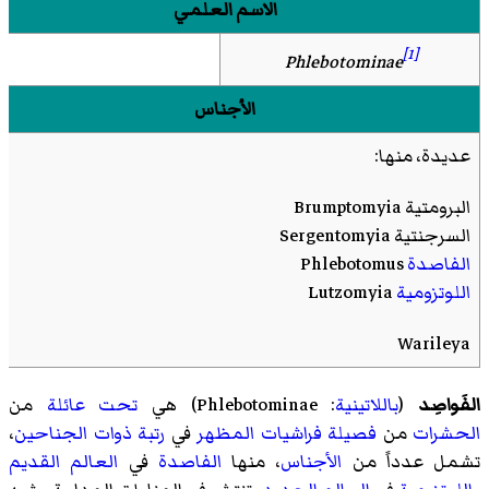
الاسم العلمي
[1]
Phlebotominae
الأجناس
عديدة، منها:
البرومتية
Brumptomyia
السرجنتية
Sergentomyia
الفاصدة
Phlebotomus
اللوتزومية
Lutzomyia
Warileya
الفَواصِد
(
باللاتينية
:
Phlebotominae
) هي
تحت عائلة
من
الحشرات
من
فصيلة
فراشيات المظهر
في
رتبة
ذوات الجناحين
،
تشمل عدداً من
الأجناس
، منها
الفاصدة
في
العالم القديم