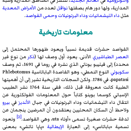
واللوتزومية
في
العالم الجديد
، تنتشر في المناطق المدارية وشبه
المدارية، ولها دور هام بصفتها
نواقل
لعدد من
الأمراض المعدية
مثل
داء الليشمانيات
وداء البرتونيلات
وحمى الفواصد
.
معلومات تاريخية
الفواصد حشرات قديمة نسبياً ويعود ظهورها المحتمل إلى
العصر الطباشيري
الأدنى. يعود أول وصف لها (
ذكر
من نوع غير
محدد) إلى فيليبو بوناني الذي نشره في روما في 1691، ثم وصف
سكوبولي
النوع النمطي، وهو الفاصدة الباباتاسية Phlebotomus
papatasi، في 1786. ولكن السجلات التاريخية تشير إلى أن أهميتها
الطبية كانت معروفة قبل ذلك، ففي سنة 1764 نشر الطبيب
الإسباني كوسما بوينو كتاباً حول المعلومات الفولكلورية عن
انتقال داء الليشمانيات وداء البرتونيلات في جبال
الأنديز
في
بيرو
ولاحظ أن السكان المحليين يعتقدون أن المرضين ينجمان عن
[2]
لدغة حشرات صغيرة تسمى «أوتا» uta، وهي الفواصد.
وتعود
تسمية «باباتاسي» إلى العبارة
الإيطالية
«پاپا تاتشي» بمعنى