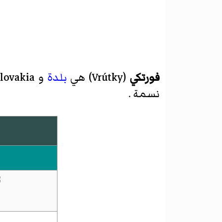
فورتكي
(
Vrútky
)‏ هي
بلدة
و
Slovakia
نسمة .