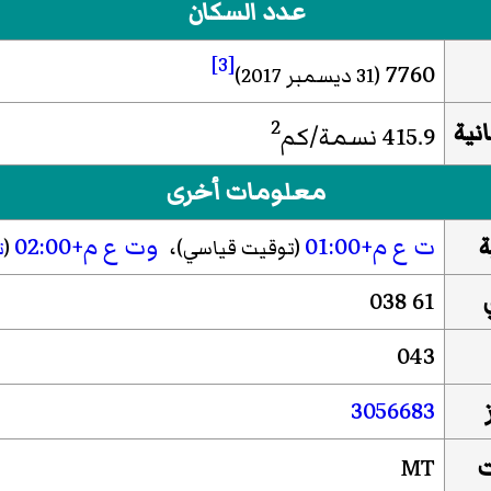
عدد السكان
[3]
7760
(31 ديسمبر 2017)
2
نية
415.9 نسمة/كم
معلومات أخرى
ة
ت ع م+01:00
،
وت ع م+02:00
(توقيت قياسي)
(
ت
038 61
043
3056683
ت
MT