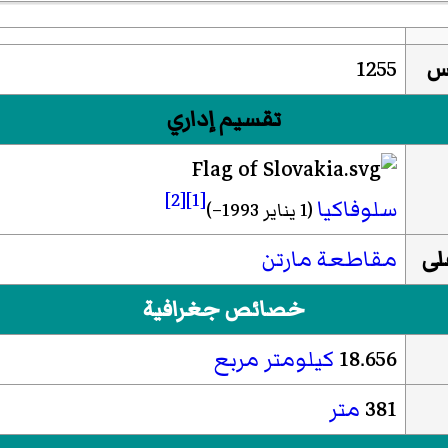
يس
1255
تقسيم إداري
[2]
[1]
سلوفاكيا
(1 يناير 1993–)
لى
مقاطعة مارتن
خصائص جغرافية
18.656
كيلومتر مربع
381
متر