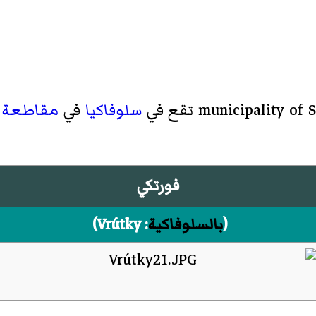
municipality of 
تقع في
سلوفاكيا
في
مقاطعة م
فورتكي
(
بالسلوفاكية
:
Vrútky
)‏