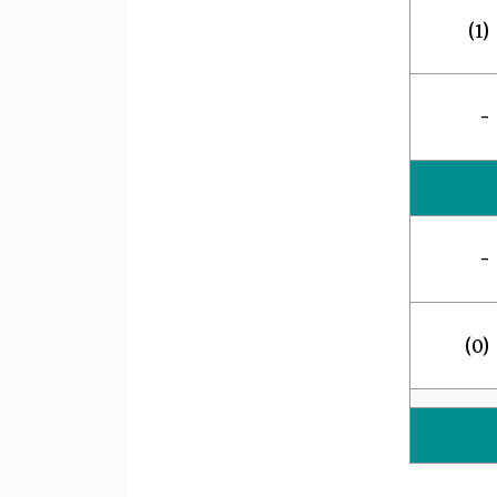
(1)
-
-
(0)