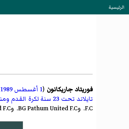
الرئيسية
فوريتاد جاريكانون
(
1 أغسطس
1989
تايلاند تحت 23 سنة لكرة القدم
ومنت
F.C.
وBG Pathum United F.C.
وWuachon United F.C.