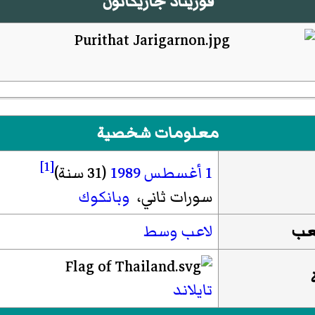
فوريتاد جاريكانون
معلومات شخصية
[1]
1 أغسطس
1989
(31 سنة)
سورات ثاني،
وبانكوك
لعب
لاعب وسط
تايلاند