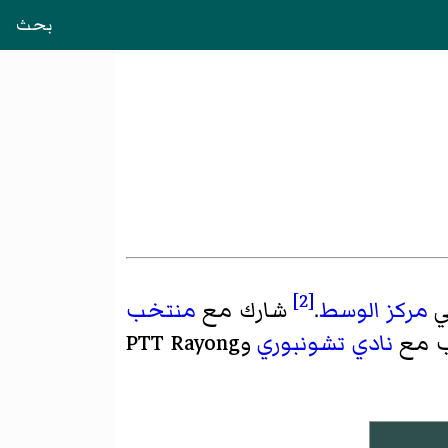
بحث
[2]
ي
مركز
الوسط
.
شارك مع
منتخب
ب مع
نادي تشونبوري
وPTT Rayong