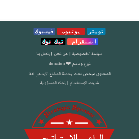
تويتر
يوتيوب
فيسبوك
انستقرام
تيك توك
سياسة الخصوصية
|
من نحن
|
إتصل بنا
تبرع و دعم ❤️ donation
المحتوى مرخص تحت
رخصة المشاع الإبداعي 3.0
شروط الإستخدام
|
إخلاء المسؤولية