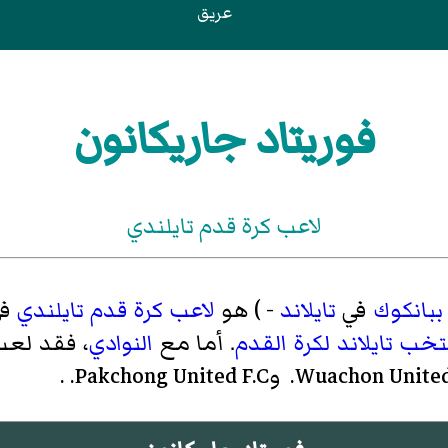
عريق
فوريتاد جاريكانون
لاعب كرة قدم تايلندي
ببانكوك
في
تايلاند
- ) هو
لاعب كرة قدم
تايلندي
ف
خب تايلاند لكرة القدم
. أما مع
النوادي
، فقد لع
وPakchong United F.C.
.