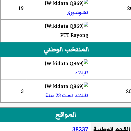
19
تشونبوري
PTT Rayong
المنتخب الوطني
تايلاند
3
تايلاند تحت 23 سنة
المواقع
القدم الوطنية
38237