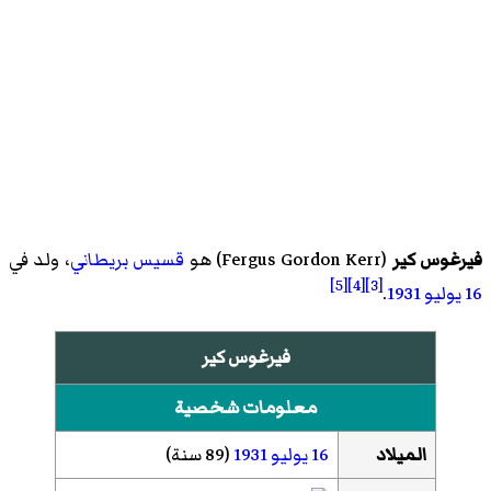
فيرغوس كير
(
Fergus Gordon Kerr
)‏ هو
قسيس
بريطاني
، ولد في
[5]
[4]
[3]
16 يوليو
1931
.
فيرغوس كير
معلومات شخصية
الميلاد
16 يوليو
1931
(89 سنة)