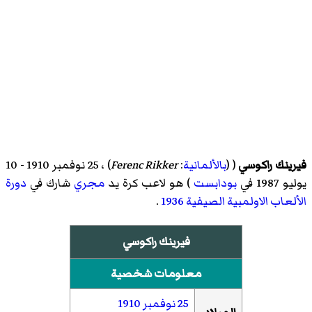
فيرينك راكوسي
( (
بالألمانية
:
Ferenc Rikker
)‏ ، 25 نوفمبر 1910 - 10
يوليو 1987 في
بودابست
) هو لاعب كرة يد
مجري
شارك في
دورة
الألعاب الاولمبية الصيفية 1936
.
فيرينك راكوسي
معلومات شخصية
25 نوفمبر
1910