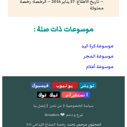
— تاريخ الاطلاع: 27 يناير 2016 — الرخصة: رخصة
مملوكة
موسوعات ذات صلة :
موسوعة كرة اليد
موسوعة المجر
موسوعة أعلام
تويتر
يوتيوب
فيسبوك
انستقرام
تيك توك
سياسة الخصوصية
|
من نحن
|
إتصل بنا
تبرع و دعم ❤️ donation
المحتوى مرخص تحت
رخصة المشاع الإبداعي 3.0