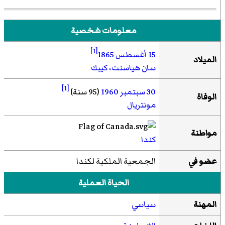
معلومات شخصية
[1]
15 أغسطس
1865
الميلاد
سان هياسنت، كيبك
[1]
30 سبتمبر
1960
(95 سنة)
الوفاة
مونتريال
مواطنة
كندا
عضو في
الجمعية الملكية لكندا
الحياة العملية
المهنة
سياسي