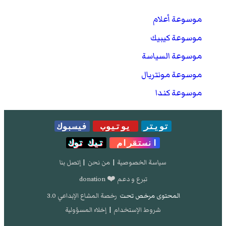
موسوعة أعلام
موسوعة كيبيك
موسوعة السياسة
موسوعة مونتريال
موسوعة كندا
تويتر
يوتيوب
فيسبوك
انستقرام
تيك توك
سياسة الخصوصية
|
من نحن
|
إتصل بنا
تبرع و دعم ❤️ donation
المحتوى مرخص تحت
رخصة المشاع الإبداعي 3.0
شروط الإستخدام
|
إخلاء المسؤولية