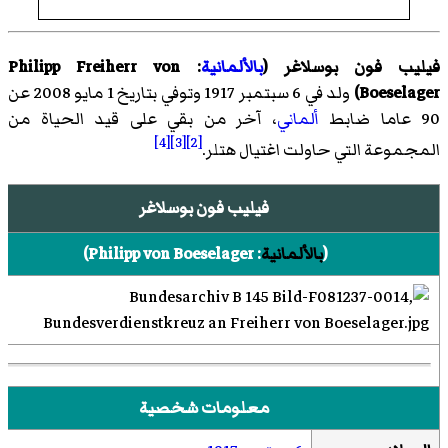
فيليب فون بوسلاغر (
بالألمانية
:
Philipp Freiherr von
Boeselager
)
ولد في 6 سبتمبر 1917 وتوفي بتاريخ 1 مايو 2008 عن
90 عاما ضابط
ألماني
، آخر من بقي على قيد الحياة من
[4]
[3]
[2]
المجموعة التي حاولت اغتيال هتلر.
فيليب فون بوسلاغر
(
بالألمانية
:
Philipp von Boeselager
)‏
معلومات شخصية