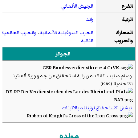
الفرع
الجيش الألماني
الرتبة
رائد
المعارك
الحرب السوفيتية الألمانية
،
والحرب العالمية
والحروب
الثانية
الجوائز
وسام صليب القائد من رتبة استحقاق من جمهورية ألمانيا
الاتحادية
(1989)
نيشان الاستحقاق لراينلند بالاتينات
وسام الفارس الصليبي الحديدي
نيشان جوقة الشرف من رتبة ضابط
مولده