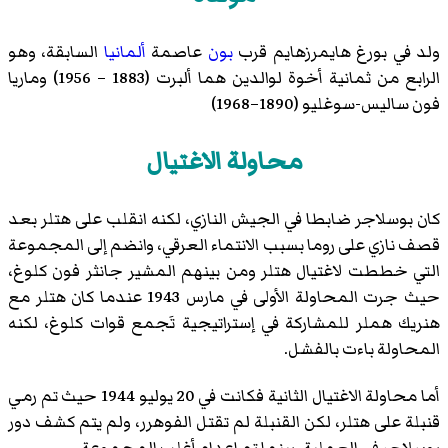
ولد في بورغ هايمرزهايم قرب
بون
عاصمة
ألمانيا
السابقة، وهو
الرابع من ثمانية أخوة لوالدين هما ألبرت (1883 – 1956) وماريا
فون ساليس-سوغليو (1890–1968)
محاولة الاغتيال
كان بوسلاجر ضابطا في الجيش النازي، لكنه انقلب على هتلر بعد
قصف نازي على روما بسبب الانتماء العرقي، وانضم إلى المجموعة
التي خططت لاغتيال هتلر ومن بينهم المشير جانثر فون كلوغ،
حيث جرت المحاولة الأولى في مارس 1943 عندما كان هتلر مع
هنريك هملر للمشاركة في إستراتيجية تَجمع قوات كلوغ، لكنه
المحاولة باءت بالفشل.
أما محاولة الاغتيال الثانية فكانت في 20 يوليو 1944 حيث تم رمي
قنبلة على هتلر، لكن القنبلة لم تقتل الفوهرر، ولم يتم كشف دور