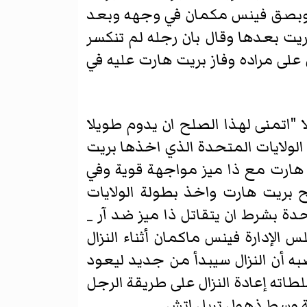
ت وبصق فينس مكمان في وجهه وبعد
ريت بعدها وقال بان رجله لم تنكسر
 26 ضد فينس مكمان وقد حصل على مراده وفاز بريت هارت عليه في
ا "اتمنى لهذا الصلح ان يدوم طويلا
الولايات المتحدة الذي اخذها بريت
هارت مع ذا ميز مواجهة قوية وفي
Sharb  أيّ حركة الاستسلام ونجح بريت هارت واخذ بطولة الولايات
دة بشرط ان يتقاتل ذا ميز ضد آر _
دخل رئيس مجلس الإدارة فينس ماكمان أثناء النزال
ه أن النزال سيبدأ من جديد ليعود
طاته إعادة النزال على طريقة الرجل
ة وسط ذهول تربل اتش.