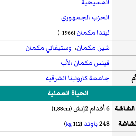
المسيحية
الحزب الجمهوري
ليندا مكمان
(1966–)
شين مكمان
،
وستيفاني مكمان
فينس مكمان الأب
م
جامعة كارولينا الشرقية
الحياة العملية
الشاشة
6 أقدام 2إنش
(1,88cm)
لشاشة
248
باوند
)
kg
(112