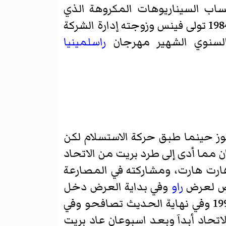
اب السيناريوهات المكروهة الذي
ساعده على اكتساب شعبية كبيرة في الاتحاد إلى يومنا هذا، وبعد وفاة والده في مايو 1984 تولى فينس وزوجته إدارة الشركة
السنوي الشهير مهرجان
راسلمينيا
ز حينما طبق حركة الاستسلام لكن
 مما أدى إلى طرد بريت من الاتحاد
بريت هارت هارت، ومشاركته في المصارعة
راو
وفي بداية العرض دخل
ان يخرج إلى الحلبة وخرج شون وتكلم حول مبارة عام 1997 وفي نهاية الحديث تصافحو وفي
تحاد أبداَ وبعد اسبوعان عاد بريت