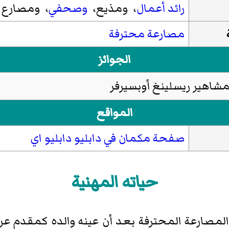
رائد أعمال
، ومذيع،
وصحفي
، ومصارع
مصارعة محترفة
الجوائز
شاهير ريسلينغ أوبسيرفر
المواقع
صفحة مكمان في دابليو دابليو اي
حياته المهنية
 المصارعة المحترفة بعد أن عينه والده كمقدم