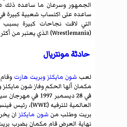
الجمهور وسرعان ما ساعده ذلك عل
التي لاقت نجاحات كبيرة بسبب 
(
Wrestlemania
)‏ الذي يعتبر من أكث
حادثة مونتريال
لعب
شون مايكلز
وبريت هارت
وقام 
مكمان ألها الحكم وفاز شون مايكلز 
في 28 ديسمبر 1997
العالمية للترفيه (WWE)، رئيس فينس ماكمان أعلن أن هارت سوف يكون الضيف الخاص لعرض
بريت وطلب من
شون مايكلز
نهاية العرض قام مكمان بضرب بريت ه