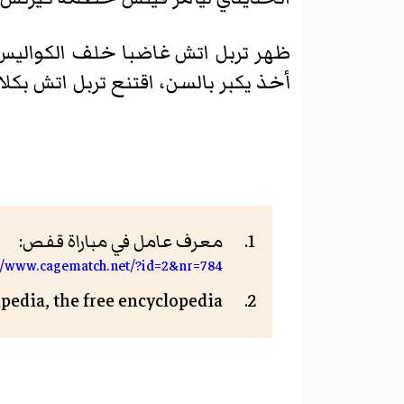
ظهر تربل اتش غاضبا خلف الكواليس م
أخذ يكبر بالسن، اقتنع تربل اتش بكل
معرف عامل في مباراة قفص:
://www.cagematch.net/?id=2&nr=784
edia, the free encyclopedia