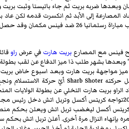
 وبعدها ضربه بريت ثم جاء باتيستا وثبت بري
د المصارعة إلى الأبد ثم انكسرت قدمه لكن عاد ب
لكنه كان يريد فقط توقيع عقد ليلعب مباراة رسلمانيا
لح فينس مع المصارع
بريت هارت
في عرض
راو
قائل
 وبعدها بشهر طلب ذا ميز الدفاع عن لقب بطولة 
 ميز مواجهة بريت هارت وبعد اسبوع خاض بريت 
النهاية استطاع بريت هارت ان يعمل حركته Shoter
الراو بريت هارت التخلي عن بطولة الولايات المتح
تروث في مباراة Battle Hell سنة 2013تواجه كريتس أكسل وتربل اتش 
ز كريتس أكسل ليغضب تربل اتش ويعلن بحكم منصب
ه بإنهاء النزال مرة أخرى. أعلن تربل اتش بحكم سل
كسل بمغادرة الحلبة ثم أخذ الجرس وغادر الحلب