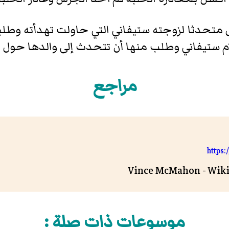
تحدثا لزوجته ستيفاني التي حاولت تهدأته وطلبت 
ام ستيفاني وطلب منها أن تتحدث إلى والدها حول م
مراجع
https
Vince McMahon - Wikip
موسوعات ذات صلة :