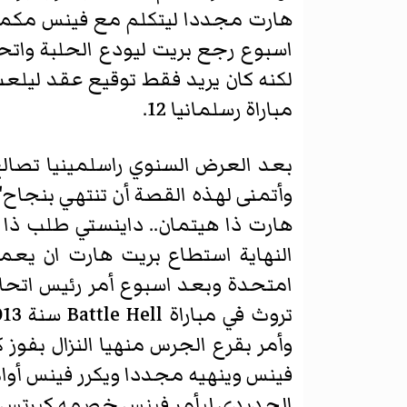
هارت مجددا ليتكلم مع فينس مكمان
اسبوع رجع بريت ليودع الحلبة واتحا
مباراة رسلمانيا 12.
بعد العرض السنوي راسلمينيا تصا
وأتمنى لهذه القصة أن تنتهي بنجاح"
هارت ذا هيتمان.. داينستي طلب ذا
امتحدة وبعد اسبوع أمر رئيس اتحاد 
وأمر بقرع الجرس منهيا النزال بفو
فينس وينهيه مجددا ويكرر فينس أوامر
الحديدي ليأمر فينس خصمه كيرتس ا