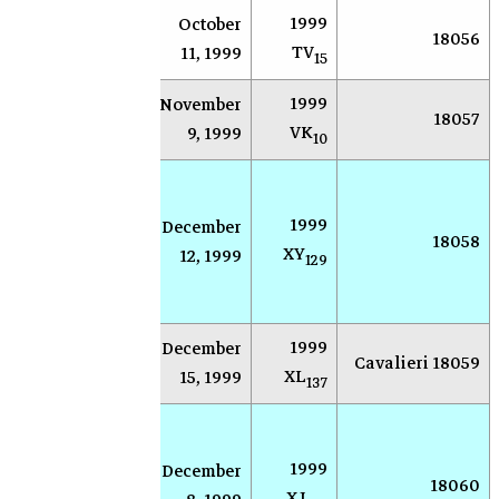
1999
October
tti
Gnosca
18056
TV
11, 1999
15
1999
November
تاكا
Oizumi
18057
VK
9, 1999
كوب
10
بح
لنك
1999
December
سوكورو
18058
الك
XY
12, 1999
(نيومكسيكو)
129
الق
الأ
1999
. G.
December
Prescott
18059 Cavalieri
XL
ba
15, 1999
137
بح
لنك
1999
December
سوكورو
18060
الك
XJ