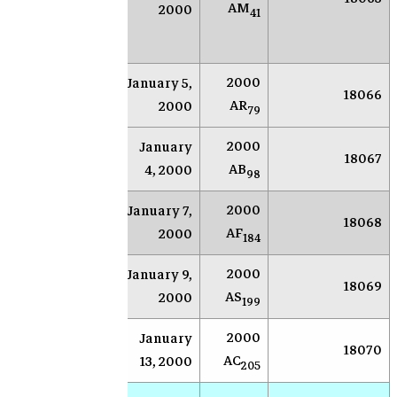
AM
2000
(نيومكسيكو)
41
الق
الأ
2000
January 5,
AR
Socorro
18066
AR
2000
79
2000
January
AR
Socorro
18067
AB
4, 2000
98
2000
January 7,
AR
Socorro
18068
AF
2000
184
2000
January 9,
AR
Socorro
18069
AS
2000
199
2000
January
Višnjan
18070
vić
AC
13, 2000
Observatory
205