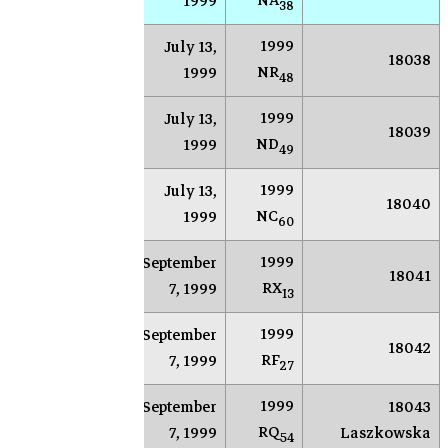
NA
1999
38
1999
July 13,
AR
Socorro
18038
NR
1999
48
1999
July 13,
AR
Socorro
18039
ND
1999
49
1999
July 13,
AR
Socorro
18040
NC
1999
60
1999
September
AR
Socorro
18041
RX
7, 1999
13
1999
September
AR
Socorro
18042
RF
7, 1999
27
1999
September
18043
AR
Socorro
RQ
7, 1999
Laszkowska
54