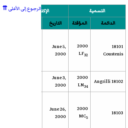
الرجوع إلى الأعلى
⇈
التسمية
الإكتشاف
المك
الدائمة
المؤقتة
التاريخ
الموقع
مرصد
محطة
للبح
2000
June 5,
18101
أندرسون
الأجرا
LF
2000
Coustenis
32
ميسا
القري
الأرض
2000
Anderson
June 3,
NEOS
18102 Angrilli
LN
Mesa
2000
34
بحث 
عن
2000
June 26,
سوكورو
18103
الكوي
MC
2000
(نيومكسيكو)
5
القري
الأرض