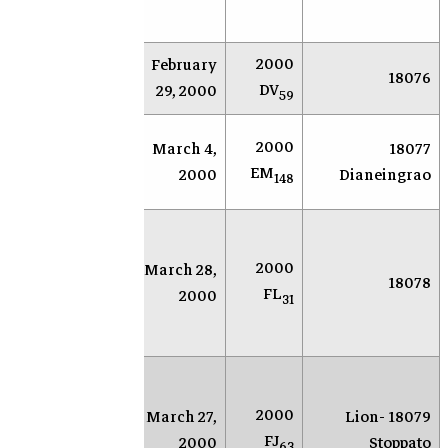
الأ
2000
February
AR
Socorro
18076
DV
29, 2000
59
ماسح
ما
2000
March 4,
18077
السماء
الس
EM
2000
Dianeingrao
148
كاتالينا
كاتا
بح
لنك
2000
March 28,
سوكورو
18078
الك
FL
2000
(نيومكسيكو)
31
الق
الأ
مرص
محطة
للب
2000
March 27,
18079 Lion-
أندرسون
الأ
FJ
2000
Stoppato
63