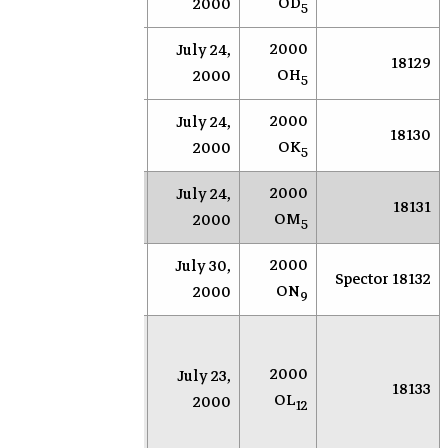
OD
2000
5
2000
July 24,
NEAR
Socorro
18129
OH
2000
5
2000
July 24,
NEAR
Socorro
18130
OK
2000
5
2000
July 24,
NEAR
Socorro
18131
OM
2000
5
2000
July 30,
Reedy
جون
18132 Spector
ON
2000
Creek
بروفت
9
بحث 
عن
2000
July 23,
سوكورو
18133
الكوي
OL
2000
(نيومكسيكو)
12
القري
الأرض