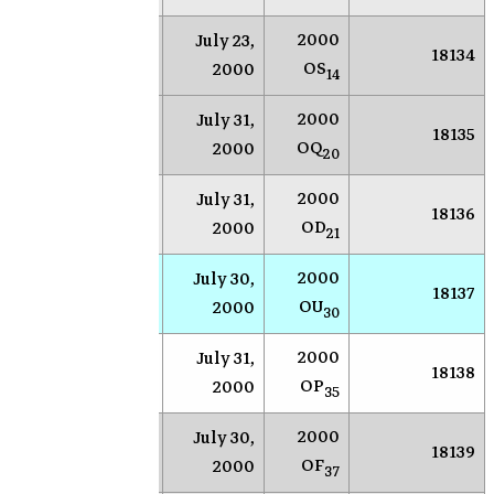
2000
July 23,
NEAR
Socorro
18134
OS
2000
14
2000
July 31,
NEAR
Socorro
18135
OQ
2000
20
2000
July 31,
NEAR
Socorro
18136
OD
2000
21
2000
July 30,
NEAR
Socorro
18137
OU
2000
30
2000
July 31,
NEAR
Socorro
18138
OP
2000
35
2000
July 30,
NEAR
Socorro
18139
OF
2000
37