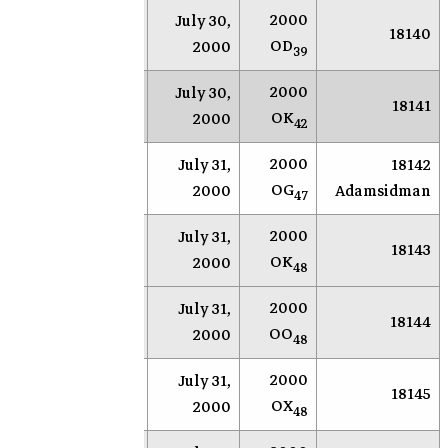
2000
July 30,
NEAR
Socorro
18140
OD
2000
39
2000
July 30,
NEAR
Socorro
18141
OK
2000
42
2000
July 31,
18142
NEAR
Socorro
OG
2000
Adamsidman
47
2000
July 31,
NEAR
Socorro
18143
OK
2000
48
2000
July 31,
NEAR
Socorro
18144
OO
2000
48
2000
July 31,
NEAR
Socorro
18145
OX
2000
48