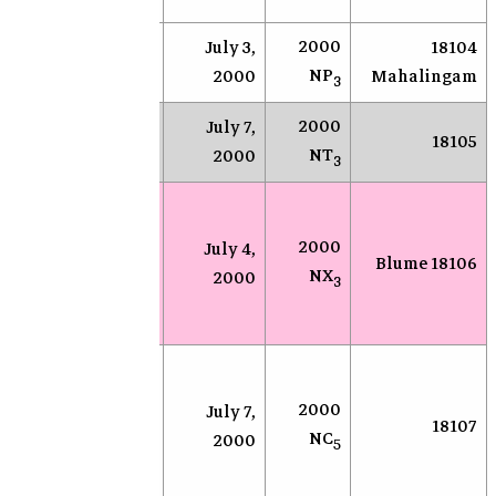
2000
July 3,
18104
NEAR
Socorro
NP
2000
Mahalingam
3
2000
July 7,
NEAR
Socorro
18105
NT
2000
3
مرصد
محطة
للبح
2000
July 4,
18106 Blume
أندرسون
الأجرا
NX
2000
3
ميسا
القري
الأرض
بحث 
عن
2000
July 7,
سوكورو
18107
الكوي
NC
2000
(نيومكسيكو)
5
القري
الأرض