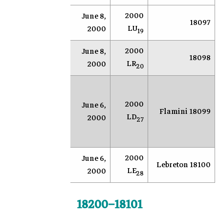
2000
June 8,
AR
Socorro
18097
LU
2000
19
2000
June 8,
AR
Socorro
18098
LR
2000
20
مرص
محطة
للب
2000
June 6,
18099 Flamini
أندرسون
الأ
LD
2000
27
ميسا
الق
الأ
2000
Anderson
June 6,
OS
18100 Lebreton
LE
Mesa
2000
28
18101–18200