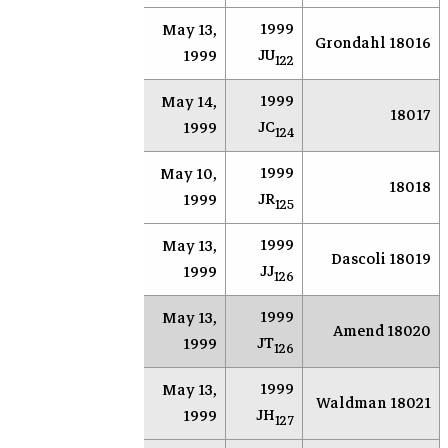
1999
May 13,
AR
Socorro
18016 Grondahl
JU
1999
122
1999
May 14,
AR
Socorro
18017
JC
1999
124
1999
May 10,
AR
Socorro
18018
JR
1999
125
1999
May 13,
AR
Socorro
18019 Dascoli
JJ
1999
126
1999
May 13,
AR
Socorro
18020 Amend
JT
1999
126
1999
May 13,
AR
Socorro
18021 Waldman
JH
1999
127