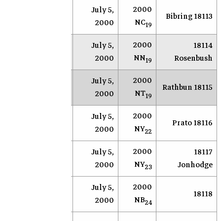
2000
Anderson
July 5,
NEOS
18113 Bibring
NC
Mesa
2000
19
2000
Anderson
July 5,
18114
NEOS
NN
Mesa
2000
Rosenbush
19
2000
Anderson
July 5,
NEOS
18115 Rathbun
NT
Mesa
2000
19
2000
Anderson
July 5,
NEOS
18116 Prato
NY
Mesa
2000
22
2000
Anderson
July 5,
18117
NEOS
NY
Mesa
2000
Jonhodge
23
2000
July 5,
مرصد قمة
18118
سباي
NB
2000
كت الوطني
24