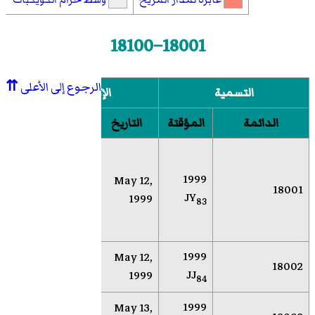
18001–18100
الرجوع إلى الأعلى
⇈
التسمية
الإكتشاف
الم
الدائمة
المؤقتة
التاريخ
الموقع
بح
لنك
1999
May 12,
سوكورو
18001
الك
JY
1999
(نيومكسيكو)
83
الق
الأ
1999
May 12,
AR
Socorro
18002
JJ
1999
84
1999
May 13,