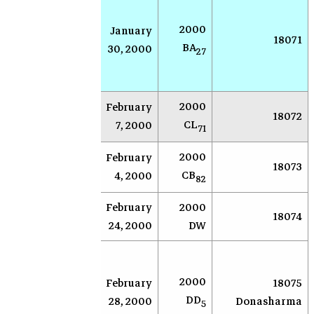
بح
لنك
2000
January
سوكورو
18071
الك
BA
30, 2000
(نيومكسيكو)
27
الق
الأ
2000
February
AR
Socorro
18072
CL
7, 2000
71
2000
February
AR
Socorro
18073
CB
4, 2000
82
2000
February
تاكا
Oizumi
18074
DW
24, 2000
كوب
بح
لنك
2000
18075
February
سوكورو
الك
DD
Donasharma
28, 2000
(نيومكسيكو)
5
الق