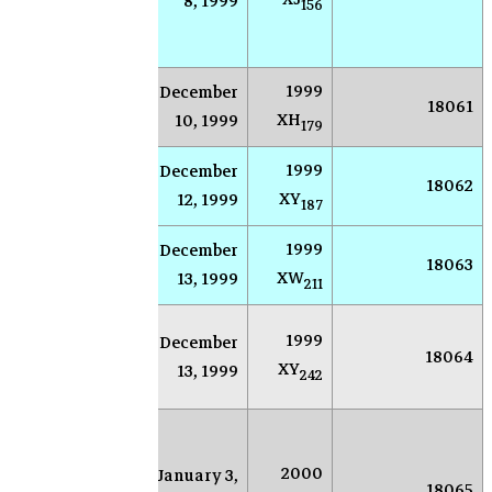
8, 1999
(نيومكسيكو)
156
الق
الأ
1999
December
AR
Socorro
18061
XH
10, 1999
179
1999
December
AR
Socorro
18062
XY
12, 1999
187
1999
December
AR
Socorro
18063
XW
13, 1999
211
ماسح
ما
1999
December
18064
السماء
الس
XY
13, 1999
242
كاتالينا
كاتا
بح
لنك
2000
January 3,
سوكورو
18065
الك