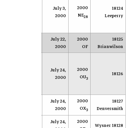
عن
2000
18124
July 3,
سوكورو
الكوي
NE
Leeperry
2000
(نيومكسيكو)
28
القري
الأرض
18125
2000
July 22,
Reedy
جون
Brianwilson
OF
2000
Creek
بروفت
بحث 
عن
2000
July 24,
سوكورو
18126
الكوي
OU
2000
(نيومكسيكو)
3
القري
الأرض
2000
July 24,
18127
NEAR
Socorro
OX
2000
Denversmith
3
2000
July 24,
NEAR
Socorro
18128 Wysner