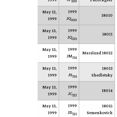
1999
Patrickgeer
100
1999
May 12,
AR
Socorro
18010
JQ
1999
100
1999
May 13,
AR
Socorro
18011
JQ
1999
113
1999
May 13,
AR
Socorro
18012 Marsland
JM
1999
114
1999
May 13,
18013
AR
Socorro
JS
1999
Shedletsky
114
1999
May 13,
AR
Socorro
18014
JC
1999
121
1999
May 13,
18015
AR
Socorro
JD
1999
Semenkovich
121