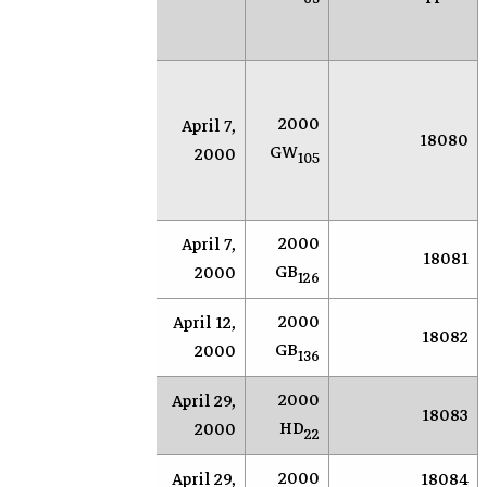
ميسا
الق
الأ
بح
لنك
2000
April 7,
سوكورو
18080
الك
GW
2000
(نيومكسيكو)
105
الق
الأ
2000
April 7,
AR
Socorro
18081
GB
2000
126
2000
April 12,
AR
Socorro
18082
GB
2000
136
2000
April 29,
AR
Socorro
18083
HD
2000
22
2000
April 29,
18084