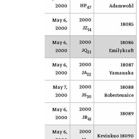
AR
Socorro
HP
2000
Adamwohl
47
2000
May 6,
AR
Socorro
18085
JZ
2000
14
2000
May 6,
18086
AR
Socorro
JQ
2000
Emilykraft
21
2000
May 6,
18087
AR
Socorro
JA
2000
Yamanaka
22
2000
May 7,
18088
AR
Socorro
JS
2000
Roberteunice
30
2000
May 6,
AR
Socorro
18089
JB
2000
41
2000
May 6,
AR
Socorro
18090 Kevinkuo