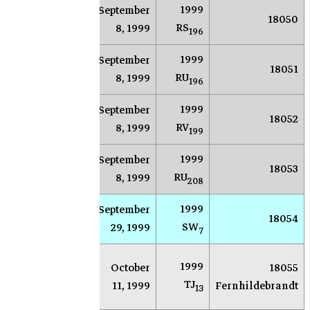
1999
September
AR
Socorro
18050
RS
8, 1999
196
1999
September
AR
Socorro
18051
RU
8, 1999
196
1999
September
AR
Socorro
18052
RV
8, 1999
199
1999
September
AR
Socorro
18053
RU
8, 1999
208
1999
September
AR
Socorro
18054
SW
29, 1999
7
غار
1999
October
18055
Farpoint
غرا
TJ
11, 1999
Fernhildebrandt
13
بيل