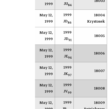
AR
Socorro
18003
JU
1999
84
1999
May 12,
18004
AR
Socorro
JD
1999
Krystosek
86
1999
May 12,
AR
Socorro
18005
JD
1999
91
1999
May 12,
AR
Socorro
18006
JE
1999
94
1999
May 12,
AR
Socorro
18007
JK
1999
97
1999
May 12,
AR
Socorro
18008
JV
1999
99
1999
May 12,
18009
AR
Socorro
JP