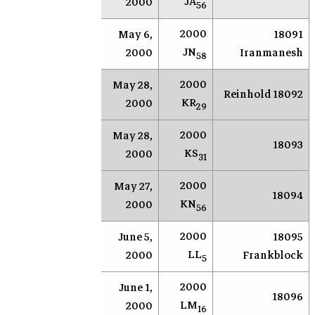
JA
2000
56
2000
May 6,
18091
AR
Socorro
JN
2000
Iranmanesh
58
2000
May 28,
AR
Socorro
18092 Reinhold
KR
2000
29
2000
May 28,
AR
Socorro
18093
KS
2000
31
2000
May 27,
AR
Socorro
18094
KN
2000
56
2000
June 5,
18095
AR
Socorro
LL
2000
Frankblock
5
2000
June 1,
AR
Socorro
18096
LM
2000
16