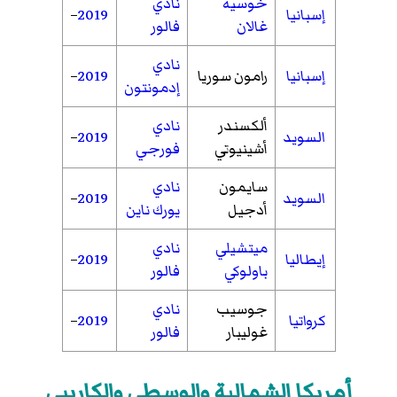
خوسيه
نادي
إسبانيا
2019
–
غالان
فالور
نادي
إسبانيا
رامون سوريا
2019
–
إدمونتون
ألكسندر
نادي
السويد
2019
–
أشينيوتي
فورجي
سايمون
نادي
السويد
2019
–
أدجيل
يورك ناين
ميتشيلي
نادي
إيطاليا
2019
–
باولوكي
فالور
جوسيب
نادي
كرواتيا
2019
–
غوليبار
فالور
أمريكا الشمالية والوسطى والكاريبي