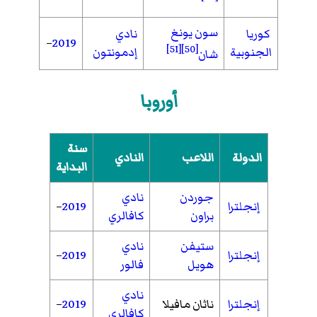
سون يونغ
كوريا
نادي
–
2019
[51]
[50]
الجنوبية
إدمونتون
شان
أوروبا
سنة
الدولة
اللاعب
النادي
البداية
جوردن
نادي
إنجلترا
2019
–
براون
كافالري
ستيفن
نادي
إنجلترا
2019
–
هويل
فالور
نادي
إنجلترا
ناثان مافيلا
2019
–
كافالري