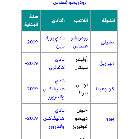
رودريغو غطاس
سنة
الدولة
اللاعب
النادي
البداية
رودريغو
نادي يورك
تشيلي
2019
–
غطاس
ناين
أوليفر
نادي
البرازيل
2019
–
مينتال
كافالري
نادي
لويس
كولومبيا
هاليفاكس
2019
–
بيريا
واندرورز
خوان
نادي
بيرو
دييغو
هاليفاكس
2019
–
غوتيريز
واندرورز