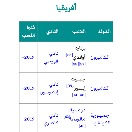
أفريقيا
فترة
الدولة
اللاعب
النادي
اللعب
برنارد
نادي
[36]
الكاميرون
أواندي
2019
–
فورجي
[38]
[37]
جينوت
نادي
[39]
الكاميرون
إيسوزا
2019
–
إدمونتون
[41]
[40]
دومينيك
جمهورية
نادي
[42]
مالونغا
2019
–
الكونغو
كافالري
[43]