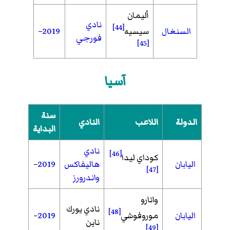
أليمان
نادي
[44]
السنغال
سيسيه
2019
–
فورجي
[45]
آسيا
سنة
الدولة
اللاعب
النادي
البداية
نادي
[46]
كوداي ليدا
اليابان
هاليفاكس
2019
–
[47]
واندرورز
واتارو
نادي يورك
[48]
اليابان
موروفوشي
2019
–
ناين
[49]