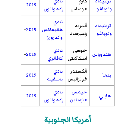
ترينيداد
كارم
نادي
–
2019
وتوباغو
موساس
إدمونتون
نادي
ترينيداد
أندريه
هاليفاكس
2019
–
وتوباغو
رامبرساد
واندرورز
خوسي
نادي
هندوراس
2019
–
اسكالانتي
كافالري
ألكسندر
نادي
بنما
2019
–
غونزاليس
باسفيك
جيمس
نادي
هايتي
2019
–
مارسلين
إدمونتون
أمريكا الجنوبية