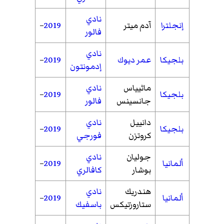
نادي
إنجلترا
آدم ميتر
2019
–
فالور
نادي
بلجيكا
عمر ديوك
2019
–
إدمونتون
ماثيياس
نادي
بلجيكا
2019
–
جانسينس
فالور
دانييل
نادي
بلجيكا
2019
–
كروتزن
فورجي
جوليان
نادي
ألمانيا
2019
–
بوشار
كافالري
هندريك
نادي
ألمانيا
2019
–
ستاروزتيكس
باسفيك