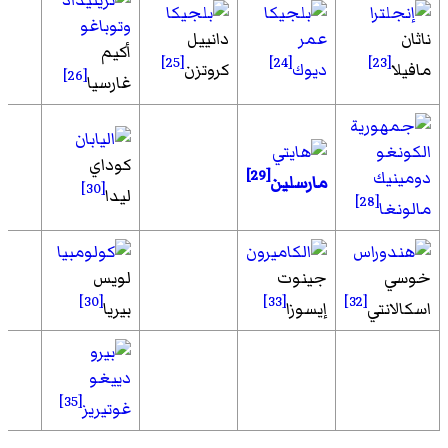
ناثان
عمر
دانييل
أكيم
[25]
[24]
[23]
مافيلا
ديوك
كروتزن
[26]
غارسيا
كوداي
دومينيك
[29]
مارسلين
[30]
ليدا
[28]
مالونغا
خوسي
جينوت
لويس
[30]
[33]
[32]
اسكالانتي
إيسوزا
بيريا
دييغو
[35]
غوتيريز