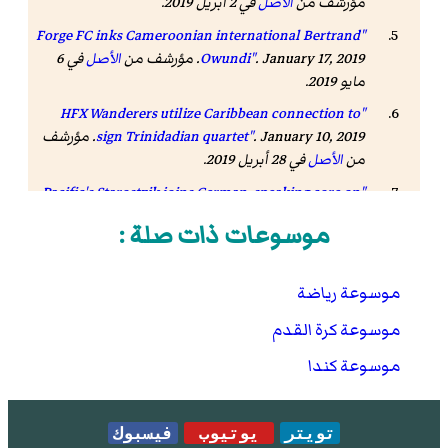
مؤرشف من
الأصل
في 2 أبريل 2019.
"Forge FC inks Cameroonian international Bertrand
. January 17, 2019. مؤرشف من
Owundi"
الأصل
في 6
مايو 2019.
"HFX Wanderers utilize Caribbean connection to
sign Trinidadian quartet"
. January 10, 2019. مؤرشف
من
الأصل
في 28 أبريل 2019.
"Pacific's Starostzik joins German-speaking core on
. March 10, 2019. مؤرشف من
Van Isle"
الأصل
في 31
موسوعات ذات صلة :
أكتوبر 2019.
"He knows': Gale lauds experience, knowledge of
موسوعة رياضة
. February 15, 2019. مؤرشف من
Valour's Golubar"
الأصل
في 6 مايو 2019.
موسوعة كرة القدم
"He's prolific': York9 FC signs Swedish target man
موسوعة كندا
. December 3, 2018.
Simon Adjei from Assyriska IK"
مؤرشف من
الأصل
في 27 أبريل 2019.
"Former Arsenal, West Ham youth striker Jordan
تويتر
يوتيوب
فيسبوك