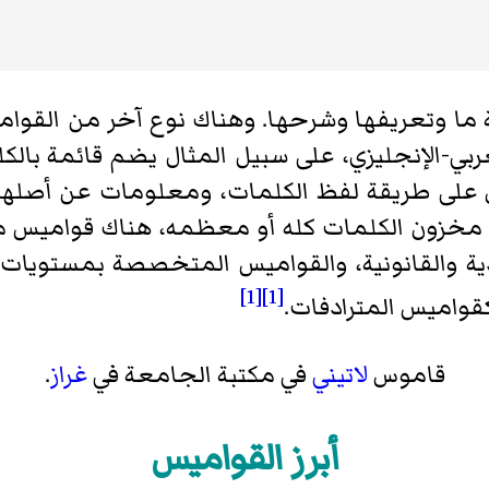
ما وتعريفها وشرحها. وهناك نوع آخر من القوام
بي-الإنجليزي، على سبيل المثال يضم قائمة بالكلما
لى طريقة لفظ الكلمات، ومعلومات عن أصلها و
لى مخزون الكلمات كله أو معظمه، هناك قواميس
دية والقانونية، والقواميس المتخصصة بمستويات
[1]
[1]
قواميس المترادفات.
قاموس
لاتيني
في مكتبة الجامعة في
غراز
.
أبرز القواميس