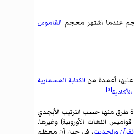
عاجم عندما اشتهر معجم
القاموس
عليها أعمدة من
الكتابة المسمارية
[3]
الأكادية
و 14 م، وتم تنظيم الكلمات بعدة طرق منها حسب الترتيب الأبجدي
اميس اللغات الأوروبية) وغيرها.
لقرآن
والحديث
، في حين أن معظم