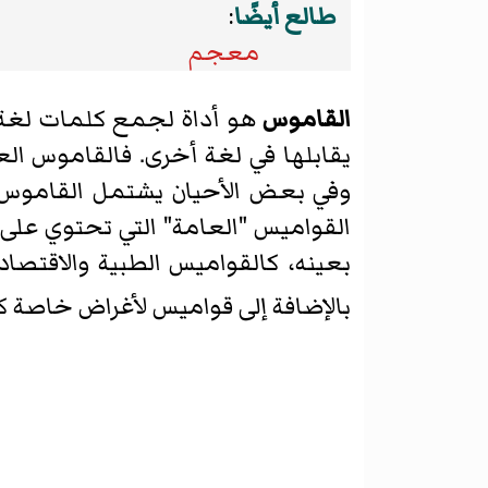
طالع أيضًا
:
معجم
القاموس
هو أداة لجمع كلمات لغة 
يقابلها في لغة أخرى. فالقاموس العر
وفي بعض الأحيان يشتمل القاموس ع
القواميس "العامة" التي تحتوي ع
بعينه، كالقواميس الطبية والاقتصا
بالإضافة إلى قواميس لأغراض خاصة ك