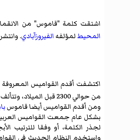
اشتقت كلمة "قاموس" من الانقما
المحيط
لمؤلفه
الفيروزآبادي
. وانتشر
اكتشفت أقدم القواميس المعروفة في 
من حوالي 2300 قبل الميلاد، وتتألف من الكلمات في
ومن أقدم القواميس أيضا قاموس
با
لجذر الكلمة، أو وفقا للترتيب ال
واستخدم النظام الحديث في الق