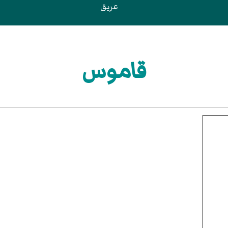
عريق
قاموس