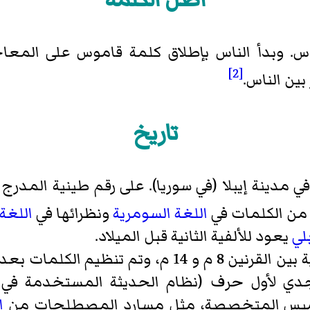
س. وبدأ الناس بإطلاق كلمة قاموس على الم
[2]
 بين الناس.
تاريخ
مدينة إيبلا (في سوريا). على
رقم طينية
المدرج 
اللغة السومرية
ونظرائها في
اللغة 
بلي
يعود للألفية الثانية قبل الميلاد.
بشكل عام جمعت القواميس العربية بين القرنين 8 م 
أبجدي لأول حرف (نظام الحديثة المستخدمة في قو
واميس المتخصصة، مثل مسارد المصطلحات من
ا