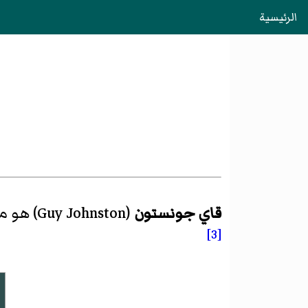
الرئيسية
قاي جونستون
(
Guy Johnston
)‏ هو
م
[3]