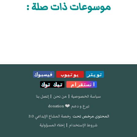
موسوعات ذات صلة :
تويتر
يوتيوب
فيسبوك
انستقرام
تيك توك
سياسة الخصوصية
|
من نحن
|
إتصل بنا
تبرع و دعم ❤️ donation
المحتوى مرخص تحت
رخصة المشاع الإبداعي 3.0
شروط الإستخدام
|
إخلاء المسؤولية