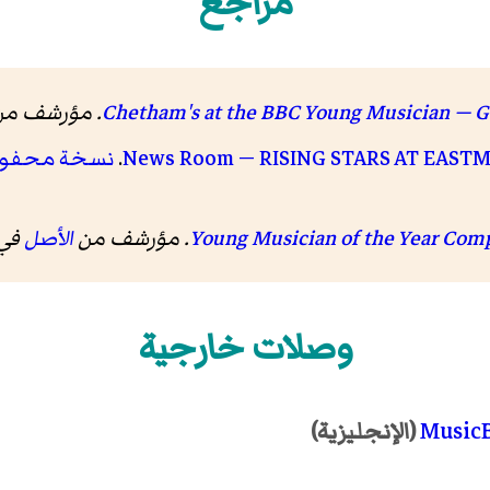
مراجع
. مؤرشف م
News Room — RISING STARS AT EAST
نسخة محفو
الأصل
في 28 أكتوبر 
وصلات خارجية
MusicB
(الإنجليزية)