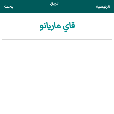
عريق
الرئيسية
بحث
قاي ماريانو