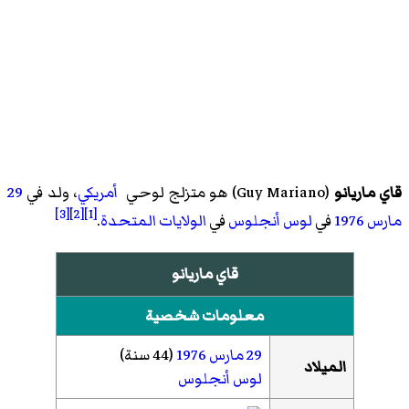
قاي ماريانو
(
Guy Mariano
)‏ هو
متزلج لوحي
أمريكي
، ولد في
29
[3]
[2]
[1]
مارس
1976
في
لوس أنجلوس
في
الولايات المتحدة
.
قاي ماريانو
معلومات شخصية
29 مارس
1976
(44 سنة)
الميلاد
لوس أنجلوس