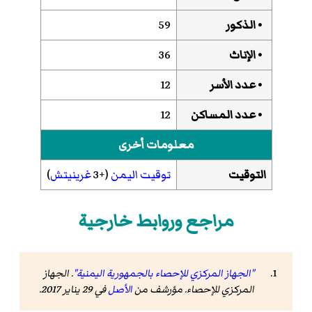
• الذكور
59
• الإناث
36
• عدد الأسر
12
• عدد المساكن
12
معلومات أخرى
التوقيت
توقيت اليمن
(+3
غرينيتش
)
مراجع وروابط خارجية
"الجهاز المركزي للإحصاء بالجمهورية اليمنية"
. الجهاز
المركزي للإحصاء. مؤرشف من
الأصل
في 29 يناير 2017
.