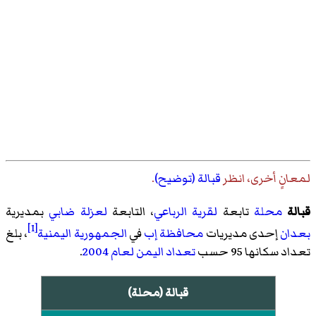
لمعانٍ أخرى، انظر
قبالة (توضيح)
.
قبالة
محلة
تابعة
لقرية الرباعي
، التابعة
لعزلة ضابي
بمديرية
[1]
بعدان
إحدى مديريات
محافظة إب
في
الجمهورية اليمنية
، بلغ
تعداد سكانها 95 حسب
تعداد اليمن لعام 2004
.
قبالة (محلة)