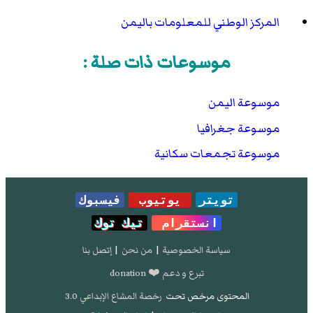
المركز الوطني للمعلومات باليمن
موسوعات ذات صلة :
موسوعة اليمن
موسوعة جغرافيا
موسوعة تجمعات سكانية
تويتر
يوتيوب
فيسبوك
انستقرام
تيك توك
سياسة الخصوصية
|
من نحن
|
إتصل بنا
تبرع و دعم ❤️ donation
المحتوى مرخص تحت
رخصة المشاع الإبداعي 3.0