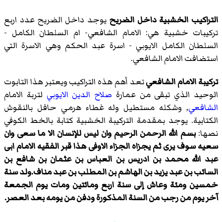
التراكيب الخشبية داخل الضريح
يوجد داخل الضريح عدد اربع
تركيبات خشبية هي: الامام الشافعي- ام السلطان الكامل -
السلطان الكامل الايوبي - اسرة عبد الحكم وهي الاسرة التي
استضافت الامام الشافعي.
تركيبة الامام الشافعي
تعد أهم هذه التراكيب ويعتبر هذا التابوت
الوحيد الذي تبقى من عمارة
صلاح الدين الايوبي
لتربة الامام
الشافعي
, وشكله مستطيل وله غطاء هرمي حافل بالنقوش
الكتابية. يوجد بمقدمة التركيبة الخشبية كتابة بالخط الكوفي
نصها:
بسم الله الرحمن الرحيم وان ليس للإنسان الا ما سعى وان
سعيه سوف يرى ثم يجزاه الجزاء الاوفى هذا قبر الفقيه الامام ابى
عبد الله محمد بن ادريس بن العباس بن عثمان بن شافع بن
السائب بن عبد يزيد بن الهاشم بن المطلب بن عبد مناف.ولد سنة
خمسين ومئة وعاش إلى سنة اربع ومائتين ومات يوم الجمعة
آخر يوم من رجب من السنة المذكورة ودفن من يومه بعد العصر.