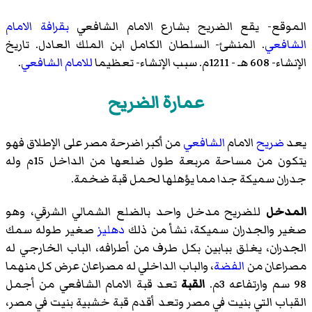
الموقع- يقع الضريح بشارع الامام الشافعي
بقرافة الامام
الشافعي
. المنشئ- السلطان الكامل ابن الملك العادل. تاريخ
الإنشاء- 608 هـ - 1211م. سبب الإنشاء- تعظيما
للامام الشافعي
.
عمارة الضريح
يعد
ضريح
الامام
الشافعي
من أكبر اضرحة مصر على الإطلاق فهو
يتكون من مساحة مربعة طول ضلعها من الداخل 15م وله
جدران سميكة جدا مما يؤهلها لحمل قبة ضخمة.
المدخل
للضريح مدخل واحد بالضلع الشمالي الشرقي، وهو
صغير والجدران سميكة، نشأ من ذلك
دهليز
صغير طوله سمك
الجدران، يغلق ببابين بكل طرف من أطرافه، الباب الخارجي له
مصراعان من
الفضة
، والباب الداخلي له مصراعان عرض كل منهما
98 سم وارتفاعه 3م.
القبة
تعد قبة الامام الشافعي من أجمل
القباب التي بنيت في مصر وتعد أقدم قبة خشبية بنيت في مصر،