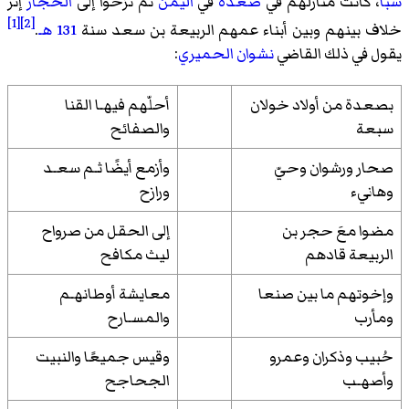
سبأ
، كانت منازلهم في
صعدة
في
اليمن
ثم نزحوا إلى
الحجاز
إثر
[1]
[2]
خلاف بينهم وبين أبناء عمهم الربيعة بن سعد سنة
131 هـ
.
يقول في ذلك القاضي
نشوان الحميري
:
بصعدة من أولاد خولان
أحلّهم فيهـا القنا
سبعة
والصفائح
صحار ورشوان وحيّ
وأزمع أيضًا ثـم سعـد
وهانيء
ورازح
مضوا معَ حجر بن
إلى الحقل من صرواح
الربيعة قادهم
ليث مكافح
وإخوتهم ما بين صنعا
معايشة أوطانهـم
ومأرب
والمسـارح
حُبيب وذكران وعمرو
وقيس جميعًا والنبيت
وأصهـب
الجحاجح