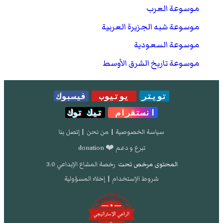
الأصل
في 22 ديسمبر 2019.
موسوعة العرب
كتاب الأدب الشعبي في
الحجاز
(
1982
)، من تأليف
عاتق
موسوعة شبه الجزيرة العربية
بن غيث البلادي
.
موسوعة السعودية
موسوعة تاريخ الشرق الأوسط
تويتر
يوتيوب
فيسبوك
انستقرام
تيك توك
سياسة الخصوصية
|
من نحن
|
إتصل بنا
تبرع و دعم ❤️ donation
المحتوى مرخص تحت
رخصة المشاع الإبداعي 3.0
شروط الإستخدام
|
إخلاء المسؤولية