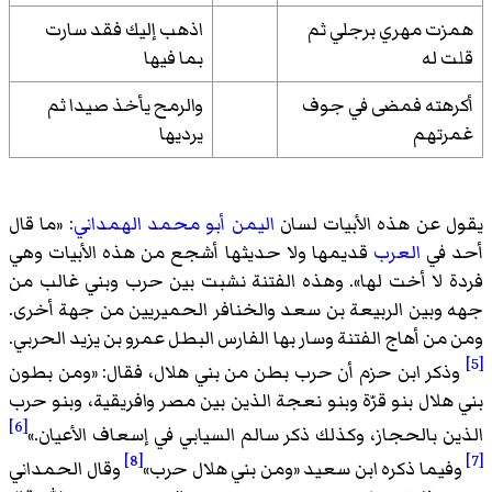
همزت مهري برجلي ثم
اذهب إليك فقد سارت
قلت له
بما فيها
أكرهته فمضى في جوف
والرمح يأخذ صيدا ثم
غمرتهم
يرديها
يقول عن هذه الأبيات لسان
اليمن
أبو محمد الهمداني
: «
ما قال
أحد في
العرب
قديمها ولا حديثها أشجع من هذه الأبيات وهي
فردة لا أخت لها
». وهذه الفتنة نشبت بين حرب وبني غالب من
جهه وبين الربيعة بن سعد والخنافر الحميريين من جهة أخرى.
ومن من أهاج الفتنة وسار بها الفارس البطل عمرو بن يزيد الحربي.
[5]
وذكر ابن حزم أن حرب بطن من بني هلال، فقال: «
ومن بطون
بني هلال بنو قرّة وبنو نعجة الذين بين مصر وافريقية، وبنو حرب
[6]
الذين بالحجاز، وكذلك ذكر سالم السيابي في إسعاف الأعيان.
»
[8]
[7]
وفيما ذكره ابن سعيد «
ومن بني هلال حرب
»
وقال الحمداني