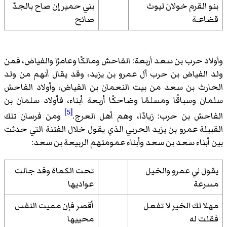
بنو القرم خولان ليوث
بني حمير إن صاح بالجدّ
قضاعـة
صائح
وأولاد حرب بن سعد أربعة: الفاحش ومالكًا وعامرًا والفياض، فمن
ولد الفياض بن حرب آل عمرو بن يزيد، وقد يقال أنهم من ولد
الحارث بن سعد من بيت النعمان بن الفياض، وأولاد الفاحش
سلمان وسباقًا ومسلمًا وضاحكًا أربعة أبناء، فأولاد سلمان بن
[5]
الفاحش بن حرب: زيادًا، وهم أهل العرج.
ومن فرسان تلك
القبيلة عمرو بن يزيد الحربي الذي يقول خلال الفتنة التي حدثت
بين أبناء سعد بن سعد وأبناء عمومتهم الربيعة بن سعد:
يقول لي عمرو والخيل
تحت الكماة وقد جالت
مسرعة
عواديها
مهلا لك الخير لا تفعل
أقصر فإن مميت النفس
فقلت له
محييها