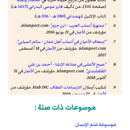
(صفحة 105)، من تأليف
فايز موسى البدراني
(
1417 هـ
).
كتاب الإكليل
للهمداني
(
280 هـ
-
336 هـ
).
"جمهرة أنساب العرب - ابن حزم"
.
islamport.com
.
مؤرشف من
الأصل
في 21 يونيو 2016
.
"إسعاف الأعيان في أنساب أهل عمان - سالم السيابي"
.
islamport.com
. مؤرشف من
الأصل
في 18 أغسطس
.
2017
"صبح الأعشى في صناعة الإنشا - أحمد بن علي
القلقشندي"
.
islamport.com
. مؤرشف من
الأصل
في 31
أكتوبر 2018
.
شكيب أرسلان.
الارتسامات اللطاف
. ktab INC. مؤرشف من
الأصل
في 22 ديسمبر 2019.
الموسوعة الشاملة - سمط النجوم العوالي في أنباء
موسوعات ذات صلة :
الأوائل والتوالي.
- تصفح:
نسخة محفوظة
21 مارس
2018 على موقع واي باك مشين.
موسوعة علم الإنسان
خير الدين الزركلي.
اعلام2
. IslamKotob. مؤرشف من