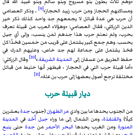
«
وهم ثلاث بطون بنو مسروح وبنو سالم وبنو عبيد الله قال
[9]
ومساكنهم الحجاز ومن حرب زبيد الحجاز
»
، وذكر العصامي
أن حرب هي عدة قبائل لا يجمعهم جد واحد كذلك ذكر خير
الدين الزركلي، فقال العصامي: «
وهؤلاء العرب من قبيلة تعرف
بحرب، ولم نعلم حرب هذا جدهم لمن ينسب، وإلى أي جيل
يحسب. وهم جمع كبير يشتمل على قريب من خمسين فخذًا كل
فخذ يشتمل على جماعة لهم جد خاص، وعليهم الدرك في
[10]
حفظ الطريق من عسفان إلى
المدينة الشريفة
.
»
وقال الزركلي:
«
أما قبيلة حرب التي في الحجاز ، فيظهر أنها خليط من قبائل
[11]
مختلفة ترجع أصول بعضها إلى حرب بن علة
».
ديار قبيلة حرب
من الجنوب يحدها ما بين وادي
مر الظهران
(جنوب
جدة
بعشرين
كيلًا)
والقنفذة
، ومن الشمال إلى ما وراء
جبل أُحُد
في
المدينة
المنورة
ومن الغرب يحدها
البحر الأحمر
من
جدة
حتى
ينبع
البحر
ومن الشرق تمتد ديار قبيلة حرب على جانبي طريق
القصيم