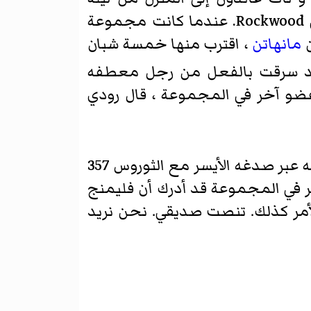
احتفالية. كانت دوفرسن قد بدأت للتو وظيفة مؤقتة جديدة كنادلة في قاعة موسيقى Rockwood. عندما كانت مجموعة
ن
مانهاتن
، اقترب منها خمسة شبان
د سرقت بالفعل من رجل معطفه
عضو آخر في المجموعة ، قال رودي
طالب فليمنج المال. دفعه سباركس إلى الوراء، وعندها تحرك فليمنج بكلتا يديه ، وضربه عبر صدغه الأيسر مع الثوروس 357
 في المجموعة قد أدرك أن فليمنج
لأمر كذلك. تنصت صديقي. نحن نريد