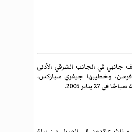
ثلة. قُتِلَت على رصيف جانبي في الجانب الشرقي الأدنى
وفرسن، وخطيبها جيفري سباركس،
 يناير 2005.
رسن، سباركس، جيبسون و ناث عائدون إلى المنزل من ليلة