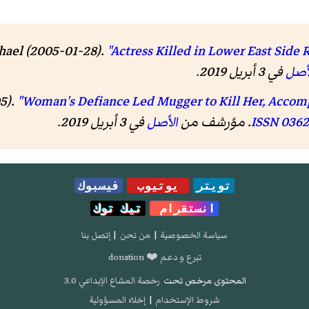
hael (2005-01-28).
"Actress Killed in Lower East Side 
أصل
في 3 أبريل 2019
.
5).
"Woman's Defiance Led Mugger to Kill Her, Accomp
0362
ISSN
. مؤرشف من
الأصل
في 3 أبريل 2019
.
تويتر
يوتيوب
فيسبوك
انستقرام
تيك توك
سياسة الخصوصية
|
من نحن
|
إتصل بنا
تبرع و دعم ❤️ donation
المحتوى مرخص تحت
رخصة المشاع الإبداعي 3.0
شروط الإستخدام
|
إخلاء المسؤولية