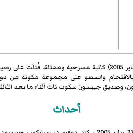
نيكول دوفرسن (5 يناير 1977– 27 يناير 2005) كاتبة مسرحية ومم
بالاقتحام والسطو على مجموعة مكونة من د
ق جيبسون سكوت ناث أثناء ما بعد الثالثة صباحًا في 27
أحداث
في الساعات الأولى من صباح يوم 27 يناير 2005 ، كان دوف