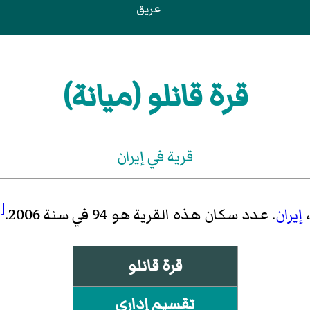
عريق
قرة قانلو (ميانة)
قرية في إيران
[1]
إيران
. عدد سكان هذه القرية هو 94 في سنة 2006.
قرة قانلو
تقسيم إداري