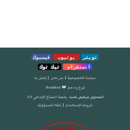
تويتر
يوتيوب
فيسبوك
انستقرام
تيك توك
سياسة الخصوصية
|
من نحن
|
إتصل بنا
تبرع و دعم ❤️ donation
المحتوى مرخص تحت
رخصة المشاع الإبداعي 3.0
شروط الإستخدام
|
إخلاء المسؤولية