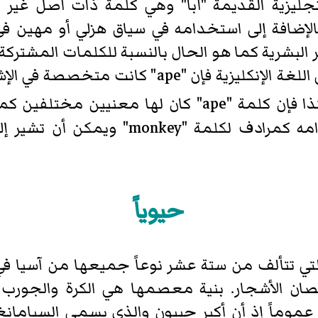
لغة الإنجليزية القديمة "أبا" وهي كلمة ذات أصل 
الإضافة إلى استخدامه في سياق هزلي أو مهين في 
ر البشرية كما هو الحال بالنسبة للكلمات المشتركة 
بعد أن أدخلت مفردة "monkey" إلى اللغة الإنكليز
وهكذا فإن كلمة "ape" كان لها معنيين
البريطانية عام 2011: يمكن استخدامه كمر
حيوياً
لتي تتألف من ستة عشر نوعاً جميعها من آسيا في
صان الأشجار. بنية معصمها هي الكرة والجورب 