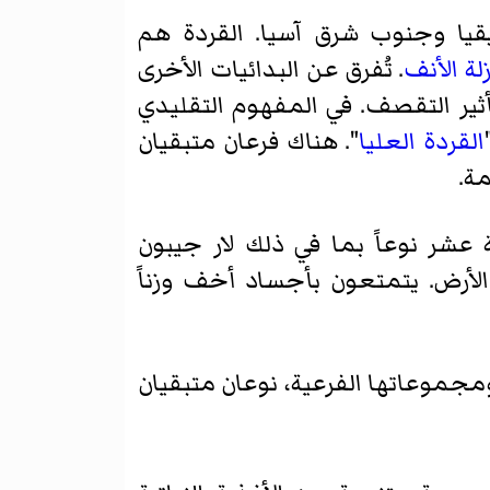
يا وجنوب شرق آسيا. القردة هم
لة الأنف
. تُفرق عن البدائيات الأخرى
ير التقصف. في المفهوم التقليدي
القردة العليا
". هناك فرعان متبقيان
مة.
عشر نوعاً بما في ذلك لار جيبون
لأرض. يتمتعون بأجساد أخف وزناً
 ومجموعاتها الفرعية، نوعان متبقيان