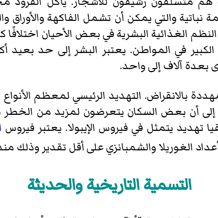
ردة هم متسلقون رشيقون للأشجار. يأكل القرود مج
نباتية والتي يمكن أن تشمل الفاكهة والأوراق وال
م الغذائية البشرية في بعض الأحيان اختلافًا كب
 الكبير في المواطن. يعتبر البشر إلى حد بعيد أكث
بعدة آلاف إلى واحد.
هددة بالانقراض. التهديد الرئيسي لمعظم الأنواع
ة إلى أن بعض السكان يتعرضون لمزيد من الخطر
يا تهديد يتمثل في فيروس الإيبولا. يعتبر فيروس
ا
د الغوريلا والشمبانزي على أقل تقدير وذلك منذ عام 
التسمية التاريخية والحديثة