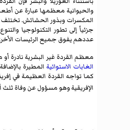
باستثناء الغوريلا والبشر فإن الق
والحيوانية معظمها عبارة عن أطعمة 
المكسرات وبذور الحشائش. تختلف النظ
جزئياً إلى تطور التكنولوجيا والتنوع
عددهم يفوق جميع الرئيسات الأخرى 
معظم القردة غير البشرية نادرة أو م
الغابات الاستوائية
المطيرة بالإضاف
كما تواجه القردة العظيمة في إفريق
الإفريقية وهو مسؤول عن وفاة ثلث أعدا