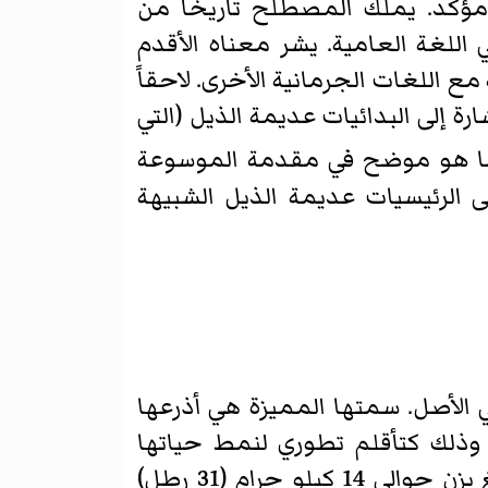
غير مؤكد. يملك المصطلح تاريخاً من
اللغة العامية. يشر معناه الأقدم
مع اللغات الجرمانية الأخرى. لاحقاً
ية فإن "ape" كانت متخصصة في الإشارة إلى البدائيات عديمة الذيل (التي
 مختلفين كما هو موضح في مقدمة الموسوعة
ادف لكلمة "monkey" ويمكن أن تشير إلى الرئيسيات عديمة الذيل الشبيهة
 الأصل. سمتها المميزة هي أذرعها
وذلك كتأقلم تطوري لنمط حياتها
الشجري. أصغر من القردة الإفريقية عموماً إذ أن أكبر جيبون والذي يسمى السيامانغ يزن حوالي 14 كيلو جرام (31 رطل)