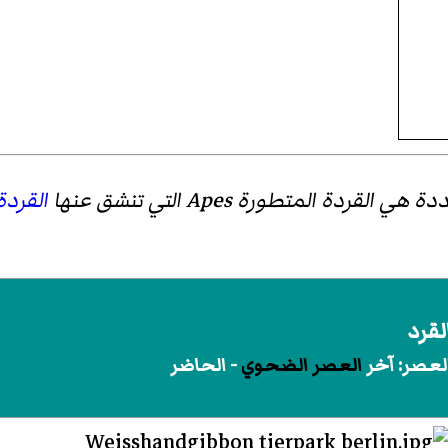
 المتطورة Apes التي تنشق عنها
القردة 
لقرد
لعصر: آخر
العصر الضحوي
- الحاضر