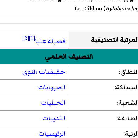
Lar Gibbon
(
Hylobates lar
[2]
[1]
لمرتبة التصنيفية
فصيلة عليا
التصنيف العلمي
لنطاق:
حقيقيات النوى
لمملكة:
الحيوانات
لشعبة:
الحبليات
لطائفة:
الثدييات
لرتبة:
الرئيسيات