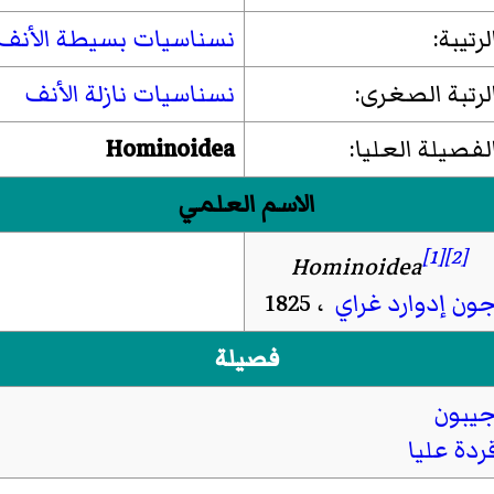
لرتيبة:
نسناسيات بسيطة الأنف
لرتبة الصغرى:
نسناسيات نازلة الأنف
لفصيلة العليا:
Hominoidea
الاسم العلمي
[1]
[2]
Hominoidea
ون إدوارد غراي
، 1825
فصيلة
يبون
ردة عليا