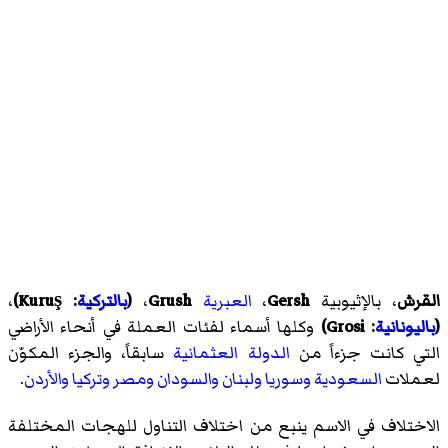
القرش
،
بالإثيوبية
Gersh
،
العبرية
Grush
،
(
بالتركية
:
Kuruş
)‏
،
(
باليونانية
:
Grosi
)‏
وكلها أسماء لفئات العملة في أنحاء الأراضي
التي كانت جزءاً من
الدولة العثمانية
سابقاً، والجزء المكوّن
لعملات
السعودية
وسوريا
ولبنان
والسودان
ومصر
وتركيا
والأردن
.
الاختلاف في الاسم ينبع من اختلاف التناول للهجات المختلفة