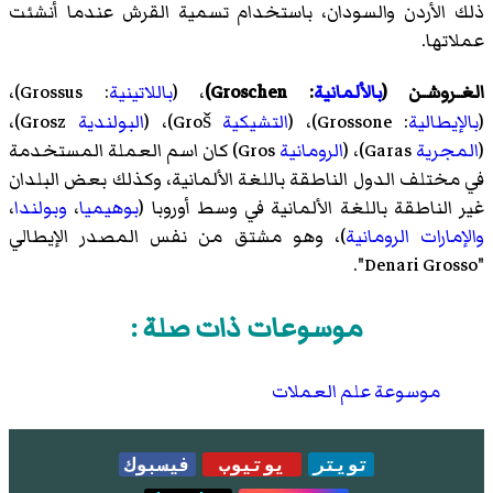
ذلك الأردن والسودان، باستخدام تسمية القرش عندما أنشئت
عملاتها.
الغـروشـن
(
بالألمانية
:
Groschen
)
، (
باللاتينية
:
Grossus
)،
(
بالإيطالية
:
Grossone
)، (
التشيكية
Groš)، (
البولندية
Grosz)،
(
المجرية
Garas)، (
الرومانية
Gros) كان اسم العملة المستخدمة
في مختلف الدول الناطقة باللغة الألمانية، وكذلك بعض البلدان
غير الناطقة باللغة الألمانية في وسط أوروبا (
بوهيميا
،
وبولندا
،
والإمارات الرومانية
)، وهو مشتق من نفس المصدر الإيطالي
"Denari Grosso".
موسوعات ذات صلة :
موسوعة علم العملات
تويتر
يوتيوب
فيسبوك