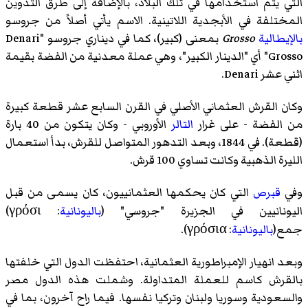
التي يتم استخدامها في تلك البلاد، بالإضافة إلى طرق التدوين
المختلفة في الأبجدية اللاتينية. الاسم يأتي أصلاً من جروسو
بالإيطالية
Grosso
بمعنى (كبير)، كما في ديناري جروسو "Denari
Grosso" أي "الدينار الكبير"، وهي عملة معدنية من الفضة بقيمة
اثني عشر Denari.
وكان القرش العثماني الأصلي في القرن السابع عشر قطعة كبيرة
من الفضة - على غرار
التالر
الأوروبي - وكان يتكون من 40 بارة
(قطعة). في 1844، وبعد التدهور المتواصل للقرش، بدأ استعمال
الليرة الذهبية
وكانت تساوي 100 قرش.
وفي
قبرص
التي كان يحكمها العثمانييون، كان يسمى من قبل
اليونانيين في الجزيرة "جروسي" (
باليونانية
:
γρόσι
)‏
جمع(
باليونانية
:
γρόσια
)‏.
وبعد انهيار الإمبراطورية العثمانية، احتفظت الدول التي خلفتها
بالقرش كاسم للعملة المتداولة. وشملت هذه الدول مصر
والسعودية وسوريا ولبنان وتركيا نفسها. فيما راح آخرون، بما في