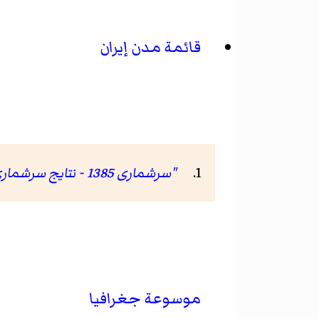
قائمة مدن إيران
"سرشماری 1385 - نتایج سرشماری 85"
موسوعة جغرافيا