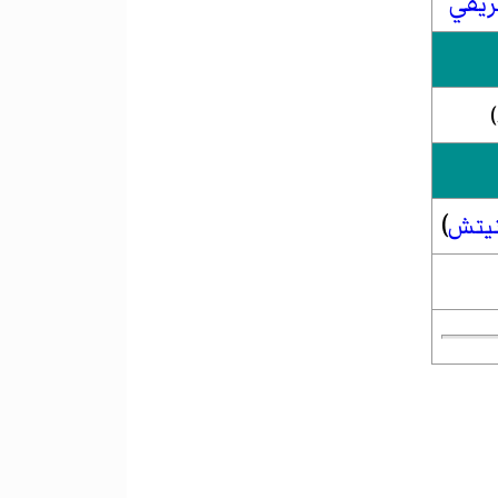
ريفي
)
نيتش
)