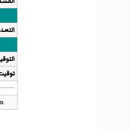
القسم 
التعدا
التوقي
توقيت