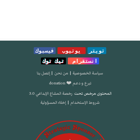
تويتر
يوتيوب
فيسبوك
انستقرام
تيك توك
سياسة الخصوصية
|
من نحن
|
إتصل بنا
تبرع و دعم ❤️ donation
المحتوى مرخص تحت
رخصة المشاع الإبداعي 3.0
شروط الإستخدام
|
إخلاء المسؤولية