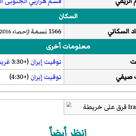
الريفي
قسم هرازبي الجنوبی ال
السكان
د السكاني
1566 نسمة
(إحصاء
2016
معلومات أخرى
ت
توقيت إيران
(+3:30
غري
 صيفي
توقيت إيران
(+4:30)
انظر أيضاً