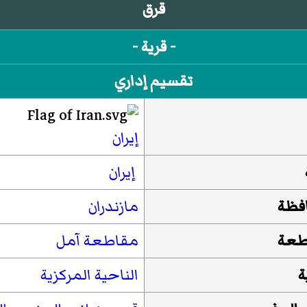
قرق
- قرية -
تقسيم إداري
إيران
إيران
فظة
مازندران
طعة
مقاطعة آمل
ة
الناحية المركزية