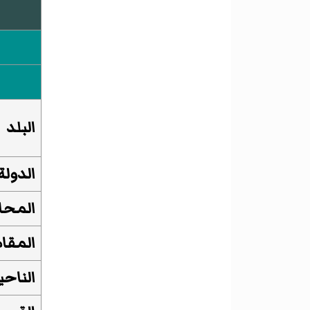
البلد
الدولة
المحا
المقا
الناحي