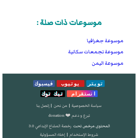
موسوعات ذات صلة :
موسوعة جغرافيا
موسوعة تجمعات سكانية
موسوعة اليمن
تويتر
يوتيوب
فيسبوك
انستقرام
تيك توك
سياسة الخصوصية
|
من نحن
|
إتصل بنا
تبرع و دعم ❤️ donation
المحتوى مرخص تحت
رخصة المشاع الإبداعي 3.0
شروط الإستخدام
|
إخلاء المسؤولية