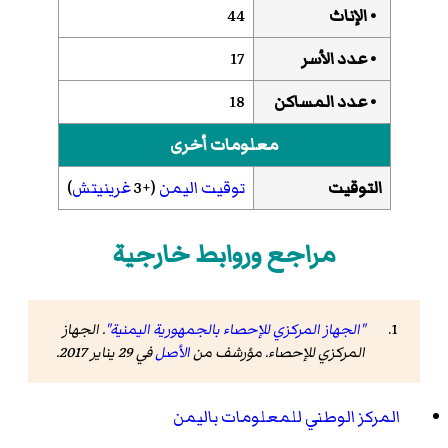
• الإناث
44
• عدد الأسر
17
• عدد المساكن
18
معلومات أخرى
التوقيت
توقيت اليمن
(+3
غرينيتش
)
مراجع وروابط خارجية
"الجهاز المركزي للإحصاء بالجمهورية اليمنية"
. الجهاز
المركزي للإحصاء. مؤرشف من
الأصل
في 29 يناير 2017
.
المركز الوطني للمعلومات باليمن