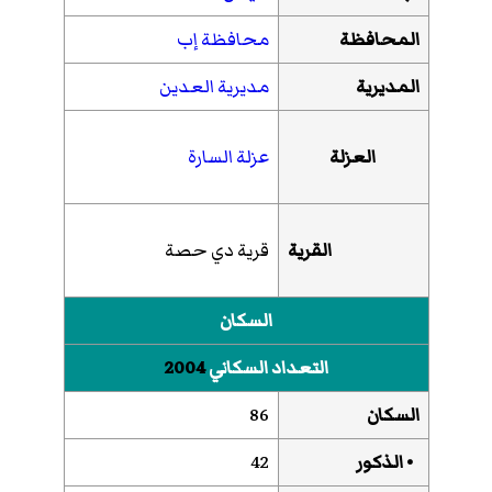
المحافظة
محافظة إب
المديرية
مديرية العدين
العزلة
عزلة السارة
القرية
قرية دي حصة
السكان
التعداد السكاني
2004
السكان
86
• الذكور
42