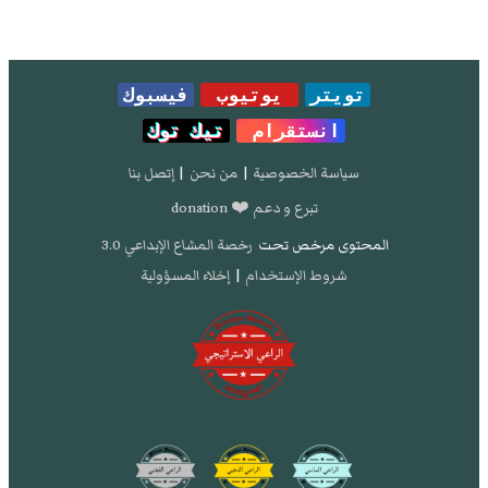
تويتر
يوتيوب
فيسبوك
انستقرام
تيك توك
سياسة الخصوصية
|
من نحن
|
إتصل بنا
تبرع و دعم ❤️ donation
المحتوى مرخص تحت
رخصة المشاع الإبداعي 3.0
شروط الإستخدام
|
إخلاء المسؤولية