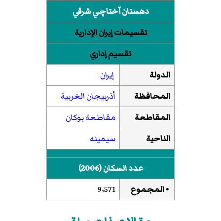
دهستان آختاچي شرقي
تقسيمات إيران الإدارية
تقسيم إداري
الدولة
إيران
المحافظة
أذربيجان الغربية
المقاطعة
مقاطعة بوكان
الناحية
سيمينه
عدد السكان (2006)
• المجموع
9٬571