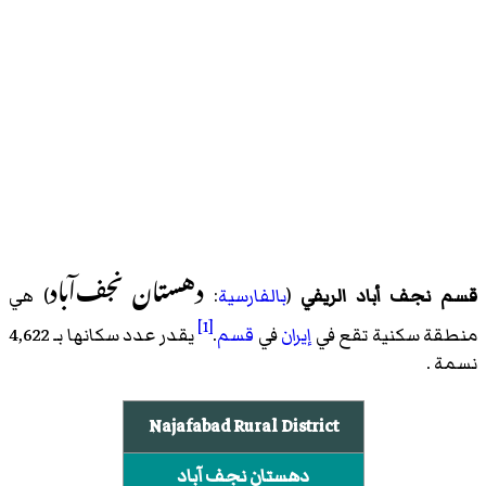
دهستان نجف‌آباد
قسم نجف أباد الريفي
(
بالفارسية
:
) هي
[1]
منطقة سكنية تقع في
إيران
في
قسم
.
يقدر عدد سكانها بـ 4,622
نسمة .
Najafabad Rural District
دهستان نجف آباد