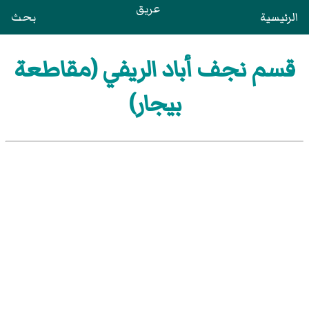
عريق
الرئيسية
بحث
قسم نجف أباد الريفي (مقاطعة
بيجار)