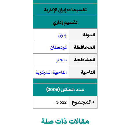
تقسيمات إيران الإدارية
تقسيم إداري
الدولة
إيران
المحافظة
كردستان
المقاطعة
بیجار
الناحية
الناحية المركزية
عدد السكان (2006)
• المجموع
4٬622
مقالات ذات صلة