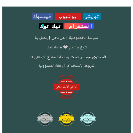
تويتر
يوتيوب
فيسبوك
انستقرام
تيك توك
سياسة الخصوصية
|
من نحن
|
إتصل بنا
تبرع و دعم ❤️ donation
المحتوى مرخص تحت
رخصة المشاع الإبداعي 3.0
شروط الإستخدام
|
إخلاء المسؤولية