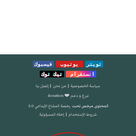
تويتر
يوتيوب
فيسبوك
انستقرام
تيك توك
سياسة الخصوصية
|
من نحن
|
إتصل بنا
تبرع و دعم ❤️ donation
المحتوى مرخص تحت
رخصة المشاع الإبداعي 3.0
شروط الإستخدام
|
إخلاء المسؤولية