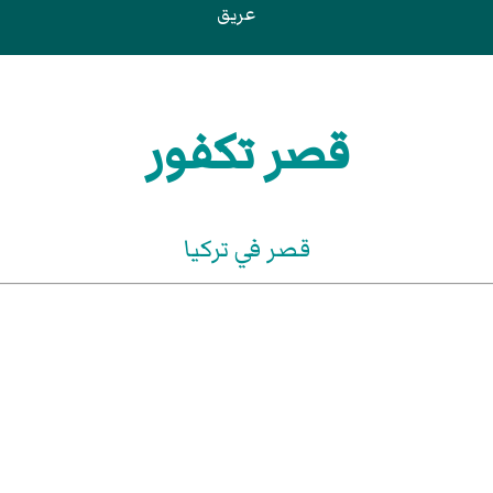
عريق
قصر تكفور
قصر في تركيا