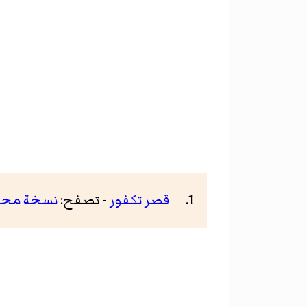
قصر تكفور
- تصفح:
نسخة مح