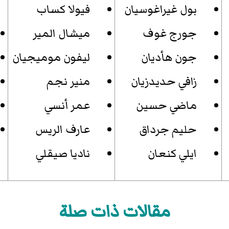
بول غيراغوسيان
فيولا كساب
جورج غوف
ميشال المير
جون هأديان
ليفون موميجيان
زافي حديدزيان
منير نجم
ماضي حسين
عمر أنسي
حليم جرداق
عارف الريس
ايلي كنعان
ناديا صيقلي
مقالات ذات صلة