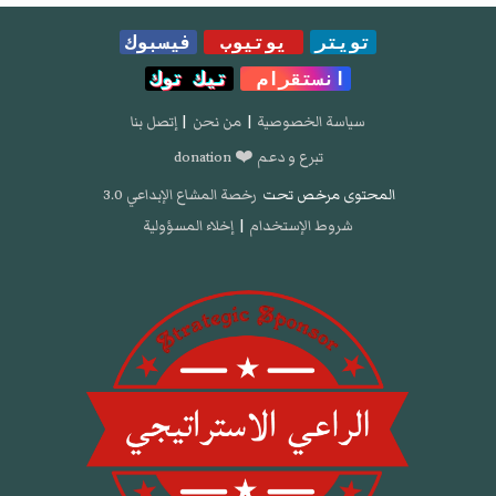
تويتر
يوتيوب
فيسبوك
انستقرام
تيك توك
سياسة الخصوصية
|
من نحن
|
إتصل بنا
تبرع و دعم ❤️ donation
المحتوى مرخص تحت
رخصة المشاع الإبداعي 3.0
شروط الإستخدام
|
إخلاء المسؤولية