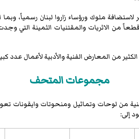
1 استخدم القصر لاستضافة ملوك ورؤساء زاروا لبنان رسمياً، 
اً من الاثريات والمقتنيات الثمينة التي وجدت
مجموعات المتحف
حف على 5000 قطعة فنية من لوحات وتماثيل ومنحوتات وايقون
 إلى: