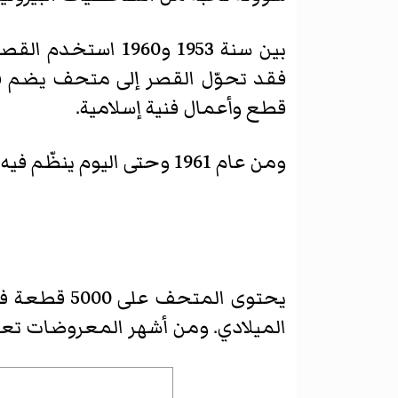
بين سنة 1953 و960
فقد تحوّل القصر إلى متحف يضم قطع
قطع وأعمال فنية إسلامية.
ومن عام 1961 وحتى اليوم ينظّم فيه الكثير من المعارض الفنية والأدبية لأعمال عدد كبير من الفنانين اللبنانيين والعالميين.
يحتوى المت
الميلادي. ومن أشهر المعروضات تعود