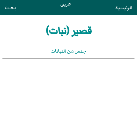
عريق
الرئيسية
بحث
قصير (نبات)
جنس من النباتات