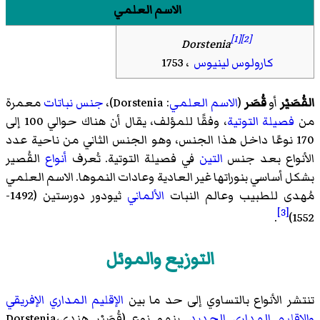
الاسم العلمي
[1]
[2]
Dorstenia
كارولوس لينيوس
، 1753
القُصَيْر
أو
قُصَر
(
الاسم العلمي
:
Dorstenia
)،
جنس
نباتات
معمرة
من
فصيلة
التوتية
، وفقًا للمؤلف، يقال أن هناك حوالي 100 إلى
170 نوعًا داخل هذا الجنس، وهو الجنس الثاني من ناحية عدد
الأنواع بعد جنس
التين
في فصيلة التوتية. تُعرف
أنواع
القُصير
بشكل أساسي بنوراتها غير العادية وعادات النموها. الاسم العلمي
مُهدى للطبيب وعالم النبات
الألماني
ثيودور دورستين (1492-
[3]
.
1552)
التوزيع والموئل
تنتشر الأنواع بالتساوي إلى حد ما بين
الإقليم المداري الإفريقي
والإقليم المداري الجديد
. ينمو نوع (قُصَيْر هندي،Dorstenia