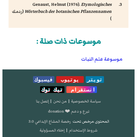
Genaust, Helmut (1976).
Etymologisches
Wörterbuch der botanischen Pflanzennamen
(
ردمك
)
موسوعات ذات صلة :
موسوعة علم النبات
تويتر
يوتيوب
فيسبوك
انستقرام
تيك توك
سياسة الخصوصية
|
من نحن
|
إتصل بنا
تبرع و دعم ❤️ donation
المحتوى مرخص تحت
رخصة المشاع الإبداعي 3.0
شروط الإستخدام
|
إخلاء المسؤولية