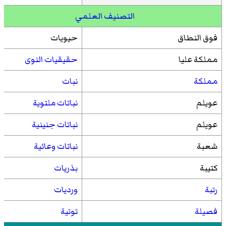
التصنيف العلمي
فوق النطاق
حيويات
مملكة عليا
حقيقيات النوى
مملكة
نبات
عويلم
نباتات ملتوية
عويلم
نباتات جنينية
شعبة
نباتات وعائية
كتيبة
بذريات
رتبة
ورديات
فصيلة
توتية