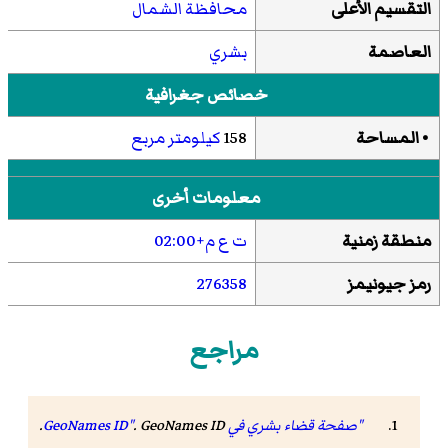
التقسيم الأعلى
محافظة الشمال
العاصمة
بشري
خصائص جغرافية
• المساحة
158
كيلومتر مربع
معلومات أخرى
منطقة زمنية
ت ع م+02:00
رمز جيونيمز
276358
مراجع
"صفحة قضاء بشري في GeoNames ID"
GeoNames ID
.
.