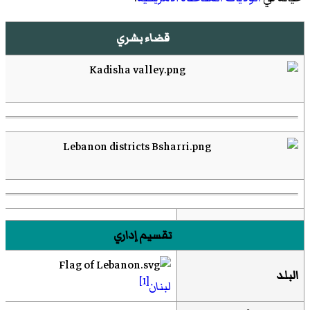
قضاء بشري
تقسيم إداري
البلد
[1]
لبنان