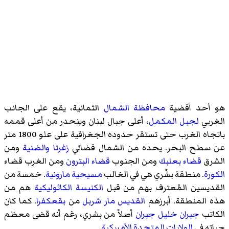
هو أحد أقضية
محافظة الشمال
الثمانية، يقع على الجانب
الغربي
لجبل المكمل
، أعلى جبال لبنان وينحدر من أعلى قممه
باتجاه الغرب حتى تستقر حدوده الجغرافية على علو 1800 متر
عن سطح البحر. يحده من الشمال قضائي
زغرتا
والضنية
ومن
الشرق
قضاء بعلبك
ومن الجنوب
قضاء البترون
ومن الغرب قضاء
الكورة
. منطقة بشّري هي في الغالب
مسيحية
مارونية
. خمسة من
القديسين المُعترف بهم من قبل
الكنيسة الكاثوليكية
هم من
هذه المنطقة. أبرزهم
القديس مار شربل
من
بقعكفرا
. كما كان
الكاتب
جبران خليل جبران
أصلاً من بشري، رغم أنه قضى معظم
حياته في
الولايات المتحدة الأمريكية
.