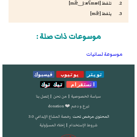
تلفظ
[mæ̃‿j:æʕmæl]
يلفظ [mæ̃]
موسوعات ذات صلة :
موسوعة لسانيات
تويتر
يوتيوب
فيسبوك
انستقرام
تيك توك
سياسة الخصوصية
|
من نحن
|
إتصل بنا
تبرع و دعم ❤️ donation
المحتوى مرخص تحت
رخصة المشاع الإبداعي 3.0
شروط الإستخدام
|
إخلاء المسؤولية