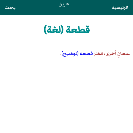
عريق
الرئيسية
بحث
قطعة (لغة)
لمعانٍ أخرى، انظر
قطعة (توضيح)
.