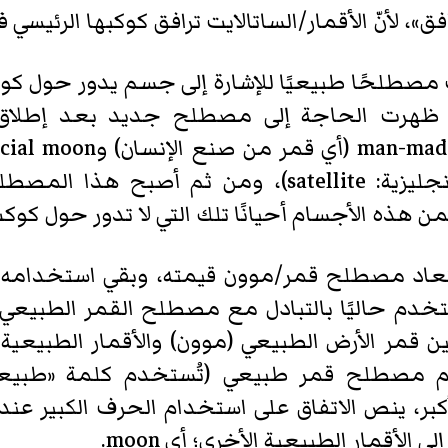
، لأنّ الأقمار/الساتالايت ترافق كوكبها الرئيسي 
طلحًا طبيعيًا للإشارة إلى جسم يدور حول كوكب
ون moon». لكن في عام 1957، ظهرت الحاجة إلى مصطلح جديد
الأبسط ساتالايت (قمر صناعي، بالإنجليزية: atellite
ن هذه الأجسام أحيانًا تلك التي لا تدور حول كوك
عاد مصطلح قمر/موون قيمته، وبقي استخدامه با
ُستخدم حاليًا بالتبادل مع مصطلح القمر الطبيعي
ن قمر الأرض الطبيعي (موون) والأقمار الطبيعية 
م مصطلح قمر طبيعي (تُستخدم كلمة «طبيعي»
بر، ينص الاتفاق على استخدام الحرف الكبير عند ا