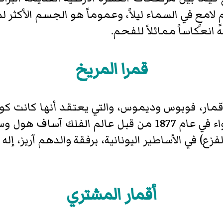
 لامعٍ في السماء ليلاً، وعموماً هو الجسم الأكثر
نعكاساً مماثلاً للفحم.
قمرا المريخ
أقمار، فوبوس وديموس، والتي يعتقد أنها كانت كوي
تم اكتشاف كلا القمرين على حد سواء في عام 1877 من قبل
) في الأساطير اليونانية، برفقة والدهم آريز، إله 
أقمار المشتري