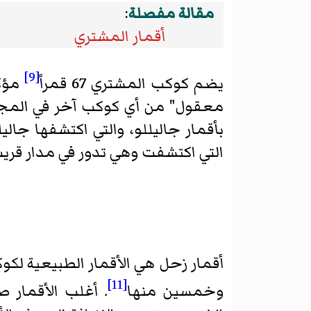
مقالة مفصلة
:
أقمار المشتري
[9]
يضم كوكب المشتري 67 قمراً
مؤكد
التي اكتشفت وهي تدور في مدار قري
أقمار زحل هي الأقمار الطبيعية لكو
[11]
وخمسين منها
. أغلب الأقمار 