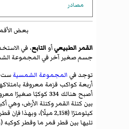
مصادر
بعض الأقمار مقارنة م
القمر الطبيعي
أو
التابع
، في الاستخد
جسم صغير آخر في المجموعة الشم
توجد في
المجموعة الشمسية
أصبح هنالك 334 كوكبًا 
كيلومترًا (2,158 ميلًا)، وبهذا فإن قطره يساوي 0.273 مرة من قطر
تليها بين قطر قمر ما وقطر كوكبه (النسبة بين ق