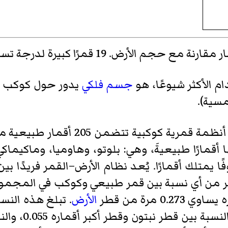
ع حجم الأرض. 19 قمرًا كبيرة لدرجة تسمح برؤيتها
ام الأكثر شيوعًا، هو
جسم فلكي
يدور حول كوكب أو
سية).
ست أنظمة قمرية كوكبية تتض
صغيرًا معروفًا يمتلك أقمارًا. يُعد نظام الأرض–القمر فري
الأرض
. تبلغ هذه النس
طر نبتون وقطر أكبر أقماره 0.055، والنسبة بين قطر