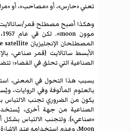
تعني «حارس»، أو «مصاحب»، أو «مرافق»
وهكذا أصبح مصطلح قمر/ساتالايت مص
مو
الصناعية التي تحلق في الفضاء؛ تتضم
بسبب هذا التحول في المعنى، است
بالعلوم المألوفة وفي الروايات، وي
يكون من الضروري تجنب الالتباس بي
الصناعية من جهة أخرى، يُستخد
«صناعي»). ولتجنب الالتباس بشكل أك
Moon، وعدم استخدامه عند الإشارة إلى الأقمار الطبيعية الأخرى؛ أي moon.