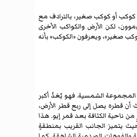
ول كوكب أو كوكب صغير، بالترادف مع
موون، لكن الأرض والكواكب الأخرى
وكب صغير»، ويعرفون «الكوكب» بأنه
المجموعة الشمسية. فهو يُعَدُ أكبر
 أن قطره يصل إلى ربع قطر الأرض،
اني أعلى قمرٍ من ناحية الكثافة بعد قمر إيو. هذا
 حيث يتميز الجانب القريب بمنطقةٍ
اقة والفوهات الصدمية الشاهقة. كما