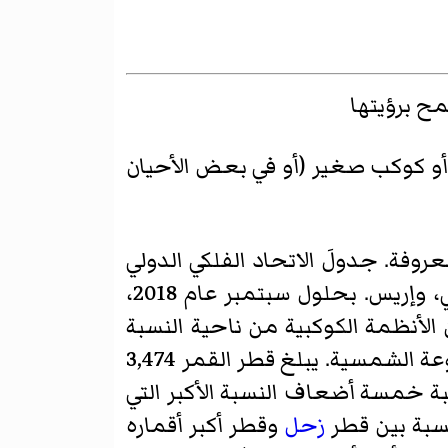
 كوكب صغير (أو في بعض الأحيان
من 205 أقمار طبيعية معروفة. جدولَ الاتحاد الفلكي الدولي
أربعة كواكب قزمة معروفة بامتلاكها أقمارًا طبيعيةَ، وهي: بلوتو، وهاوميا، وماكيماكي، وإريس. بحلول سبتمبر عام 2018،
دًا بين الأنظمة الكوكبية من ناحية النسبة
بين كتلة القمر وكتلة الأرض، وهي أكبر من أي نسبة بين قمر طبيعي وكوكب في المجموعة الشمسية. يبلغ قطر القمر 3,474
بة خمسة أضعاف النسبة الأكبر التي
زحل
وقطر أكبر أقماره