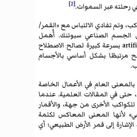
[2]
في رحلته عبر السموات.
، وتم تفادي الالتباس مع «القمر/
 بعد إطلاق الجسم الصناعي سبوتنك. أُهمل
المصطلحان الإنجليزيان man-made satellite (أي قمر من صنع الإنسان) وartificial moon بسرعة كبيرة لصالح الاصطلاح
s)، ومن ثم أصبح هذا المصطلح مرتبطًا بشكل أساسي بالأجسام
ب.
لمعنى العام في الأعمال الخاصة
، حتى في المقالات العلمية. عندما
للكواكب الأخرى من جهة، والأقمار
 لأنها المعنى المعاكس لكلمة
لإشارة إلى قمر الأرض الطبيعي؛ أي