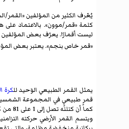
يُعّرف الكثير من المؤلفين «القمر/ا
كلمة «قمر/موون». بالاعتماد على ه
ليست أقمارًا. يعرّف بعض المؤلفين 
«قمر خاص بنجم». يعتبر بعض المؤلفي
يمثل القمر الطبيعي الوَحيد لل
كرة ال
قمرٍ طبيعيٍ في المجموعة الشمسية 
كما أن 
ويتسم القمر الأرضي حركته التزامني
بركانيةٍ منخفضةٍ مظلمةٍ، والتي تقع