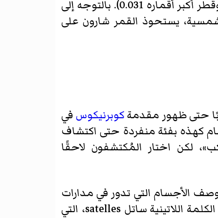
0.044، والنسبة بين قطر المشتري وقطر أكبر أقماره 0.038، والنسبة بين قطر أورانوس وقطر أكبر أقماره 0.031). بالتوجه إلى
شمسية، يستحوذ القمر شارون على
كبًا حتى ظهور مقدمة
كوبرنيكوس
في
لك فرصة للإشارة إلى أجسام كهذه بفئة منفردة حتى اكتشاف
 «الكواكب»، لكن اختار المُكتشفون لاحقًا
فلكي الألماني يوهانس كيبلر أول من استخدم مصطلح قمر/ساتالايت satellite لوصف الأجسام التي تدور في مدارات
في كُتيّبه حكاية أقمار المشتري المرصودة الأربعة في عام 1610. واشتقّ المصطلح من الكلمة اللاتينية ساتل satelles، التي