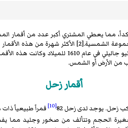
اً، مما يعطي المشتري أكبر عدد من أقمار الم
معقول" من أي كوكب آخر في المجموعة الشمسية.[2] ال
بأقمار جاليللو، والتي اكتشفها جاليليو جاليلي في ع
ب من الأرض أو الشمس.
أقمار زحل
[10]
كب زحل. يوجد لدى زحل 82
قمراً طبيعياً ذات
صغيرة الحجم وتتألف من صخور وجليد مما يفس