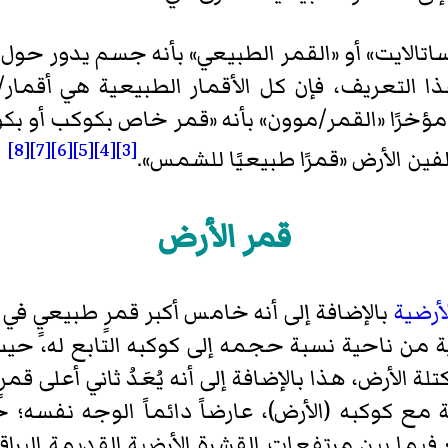
لساتالايت» أو «القمر الطبيعي» بأنه جسم يدور ح
ذا التعريف، فإن كل الأقمار الطبيعية هي أقمار/
مؤخرًا «القمر/موون» بأنه «قمر خاص بكوكب أو بك
[8]
[7]
[6]
[5]
[4]
[3]
ن الأرض «قمرًا طبيعيًا للشمس».
قمر الأرض
أرضية
بالإضافة إلى أنه خامس أكبر قمرٍ طبيعيٍ في 
من ناحية نسبة حجمه إلى كوكبه التابع له، حيث
كتلته تصل إلى 1 على 81 من كتلة الأرض، هذا بالإضافة إلى أنه يُعَدُ ث
ة مع كوكبه (الأرض)، عارضاً دائماً الوجه نفسه؛
 فيما بين مرتفعات القشرة الأرضية القديمة البر