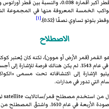
لكواكب الخمسة المعروفة منها في المجموعة ال
[1]
طر بلوتو تساوي نصفًا (0.52).
الاصطلاح
 القمر (قمر الأرض أو موون)، لكنه كان يُعتبر كو
الكتاب في دورات الكواكب السماوية في عام 1543. لم يكن هنا
 عام 1610. اختار غاليليو الإشارة إلى اكتشافاته تحت مسمى
 التي تدور في مدارات.
كان ال