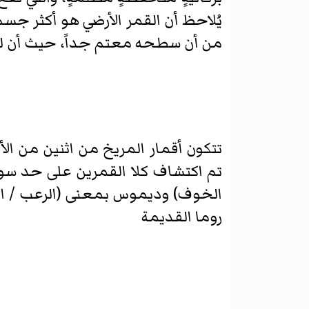
يُلاحظ أن القمر الأرضي هو أكثر جسمٍ
من أن سطحه معتم جداً، حيث أن له ا
تتكون أقمار المريخ من اثنين من ال
الخوف) وديموس بمعنى (الرعب / الفزع
روما القديمة