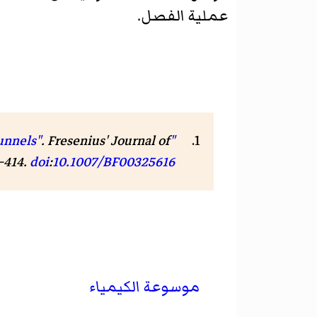
عملية الفصل.
.
Fresenius' Journal of
"A novel and fast extraction technique as an alternative to conventional separatory funnels"
1–414.
doi
:
10.1007/BF00325616
موسوعة الكيمياء