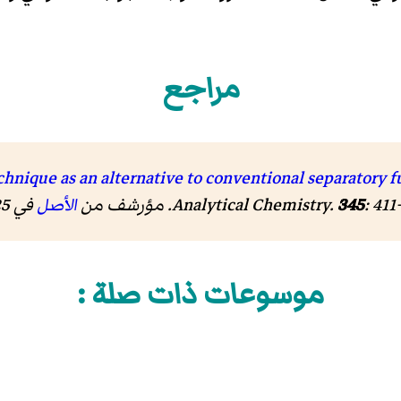
مراجع
: 41
345
.
Analytical Chemistry
. مؤرشف من
الأصل
في 25 يوليو 2018.
موسوعات ذات صلة :