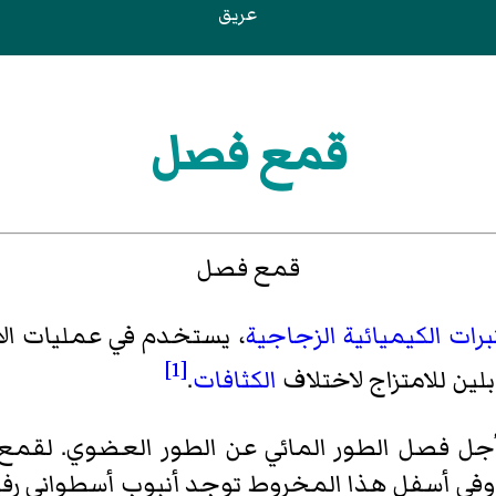
عريق
قمع فصل
قمع فصل
رات الكيميائية
الزجاجية
، يستخدم في عمليات
ال
[1]
لين للامتزاج لاختلاف
الكثافات
.
 أجل فصل الطور المائي عن الطور العضوي. لق
وفي أسفل هذا المخروط توجد أنبوب أسطواني رفي