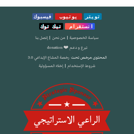
تويتر
يوتيوب
فيسبوك
انستقرام
تيك توك
سياسة الخصوصية
|
من نحن
|
إتصل بنا
تبرع و دعم ❤️ donation
المحتوى مرخص تحت
رخصة المشاع الإبداعي 3.0
شروط الإستخدام
|
إخلاء المسؤولية