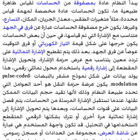
يبدأ النظام عادة
بمصفوفة
من
الحساسات
لقياس ظاهرة
طبيعية ما، تكون الحساسات عادة مخصصة لمهمة قياس
محددة، مثلاً متغيرات الطقس، معدل الجريان، المكان،
التسارع
،
وغيرها. يكون خرج مصفوفة الحساسات عبارة عن
فرق في الجهد
متناسب مع الإشارة التي تم قياسها، في حين أن بعض الحساسات
يكون خرجها على شكل قيمة
التيار الكهربائي
أو فرق التوقيت
عوضاً عن فرق الجهد. بعد ذلك يتم تقطيع
الإشارة التماثلية
على
تردد معين يتناسب مع عرض حزمة الإشارة، وتحويل الإشارة
المقطعة إلى
إشارة رقمية
باستخدام محول تماثلي-رقمي، هذا
يولد بيانات على شكل نموذج مشفر بالنبضات pulse-coded-
modulation. يكون عرضة حزمة النقل هو أحد العوامل التي
تحدد طبيعة النظام وذلك لأنها تقيد حجم البيانات الممكن
نقلها. عندما تستقبل الإشارة المرسلة من الحساسات، يتم فصل
البيانات على قنوات الحساسات، وبعدها يتم تحويل الإشارة إلى
إشارة تماثلية مرة أخرى أو تترك بشكلها الرقمي المتقطع
لاستخدامها في التحليل. قد تكون واجهة المستخدم هي عبارة
عن
شاشة العرض
، مجموعة من العدادات أو مسجل رسومي.