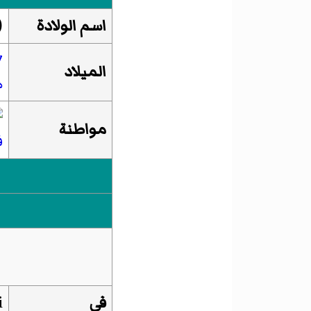
اسم الولادة
(
7
الميلاد
ه
مواطنة
ف
في
i