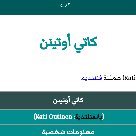
عريق
كاتي أوتينن
Kat
)‏ ممثلة
فنلندية
.
كاتي أوتينن
(
بالفنلندية
:
Kati Outinen
)‏
معلومات شخصية