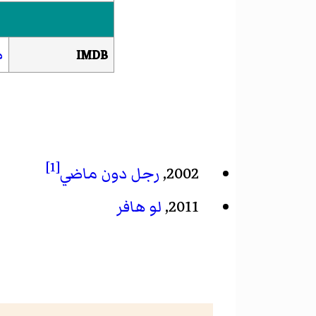
ص
IMDB
[1]
2002,
رجل دون ماضي
2011,
لو هافر