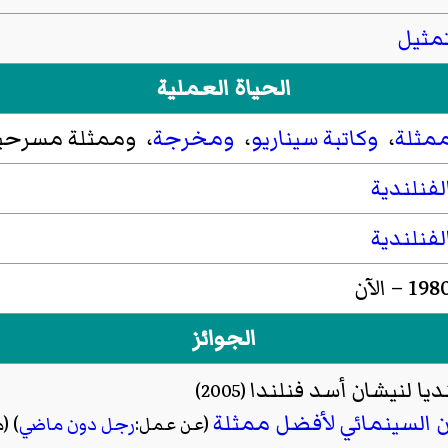
مثيل
الحياة العملية
مثلة
،
وكاتبة سيناريو
،
ومخرجة
، وممثلة مسرحية
لفنلندية
لفنلندية
198 – الآن
الجوائز
ديا لنيشان أسد فنلندا
(2005)
ن السينمائي لأفضل ممثلة
(عن عمل:
رجل دون ماضي
)
(ما