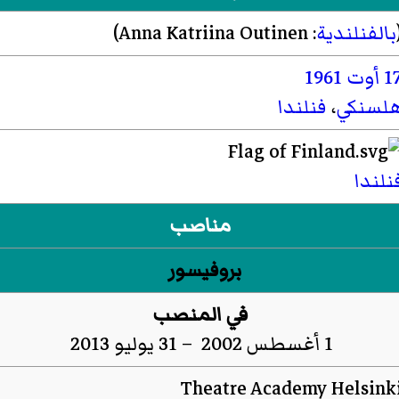
بالفنلندية
:
Anna Katriina Outinen
)‏
1 أوت
1961
لسنكي
،
فنلندا
نلندا
مناصب
بروفيسور
في المنصب
1 أغسطس 2002 – 31 يوليو 2013
Theatre Academy Helsink