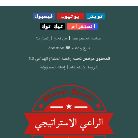
تويتر
يوتيوب
فيسبوك
انستقرام
تيك توك
سياسة الخصوصية
|
من نحن
|
إتصل بنا
تبرع و دعم ❤️ donation
المحتوى مرخص تحت
رخصة المشاع الإبداعي 3.0
شروط الإستخدام
|
إخلاء المسؤولية