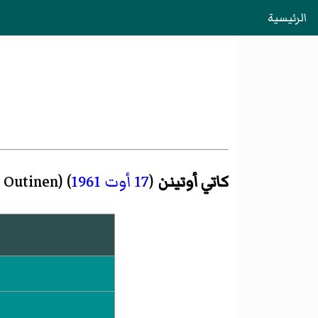
الرئيسية
كاتي أوتينن
(
17 أوت
1961
) (
i Outinen