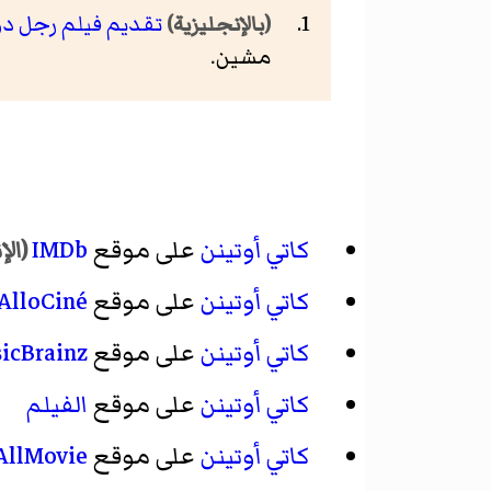
تقديم فيلم رجل د
(بالإنجليزية)
مشين.
كاتي أوتينن
على موقع
IMDb
(الإ
كاتي أوتينن
على موقع
AlloCiné
كاتي أوتينن
على موقع
icBrainz
كاتي أوتينن
على موقع
الفيلم
كاتي أوتينن
على موقع
AllMovie