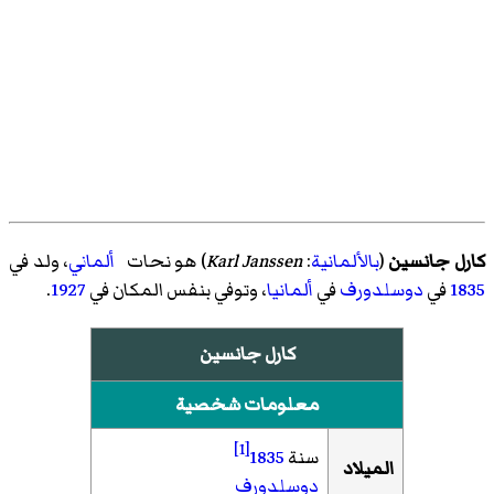
كارل جانسين
(
بالألمانية
:
Karl Janssen
)‏ هو نحات
ألماني
، ولد في
1835
في
دوسلدورف
في
ألمانيا
، وتوفي بنفس المكان في
1927
.
كارل جانسين
معلومات شخصية
[1]
سنة
1835
الميلاد
دوسلدورف