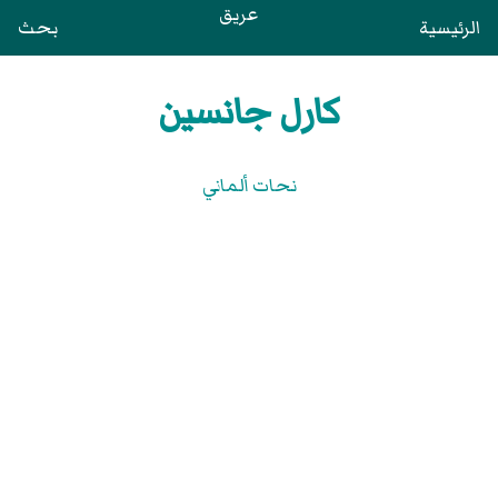
عريق
الرئيسية
بحث
كارل جانسين
نحات ألماني