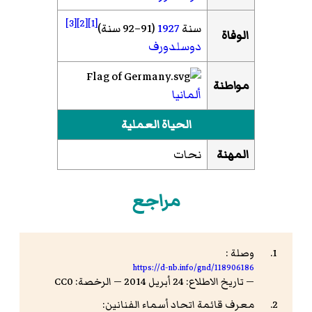
[3]
[2]
[1]
سنة
1927
(91–92 سنة)
الوفاة
دوسلدورف
مواطنة
ألمانيا
الحياة العملية
المهنة
نحات
مراجع
وصلة :
https://d-nb.info/gnd/118906186
— تاريخ الاطلاع: 24 أبريل 2014 — الرخصة: CC0
معرف قائمة اتحاد أسماء الفنانين: