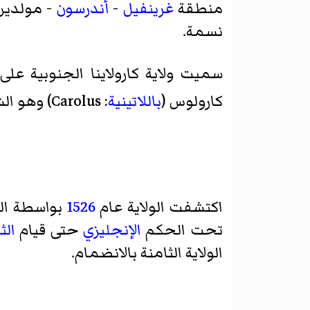
منطقة
غرينفيل
-
أندرسون
- مولدين 
نسمة.
سميت ولاية كارولاينا الجنوبية على
كارولوس (
باللاتينية
:
Carolus
) وهو الش
اكتشفت الولاية عام
1526
بواسطة ال
تحت الحكم
الإنجليزي
حتى قيام
الث
الولاية الثامنة بالانضمام.