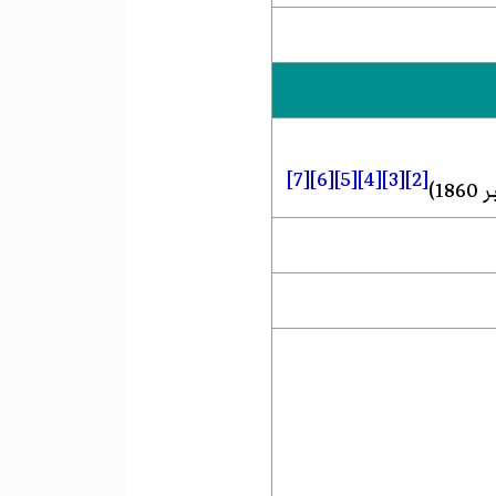
[7]
[6]
[5]
[4]
[3]
[2]