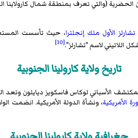
مقاطعة ليكسينغتون
الحضرية (والتي تعرف بمنطقة شمال كارولاينا ال
مقاطعة ماكورميك
مقاطعة ماريون
مقاطعة مارلبورو (كارولينا الجنوبية)
تشارلز الأول ملك إنجلترا
، حيث تأسست المستع
مقاطعة نيوبيري
[10]
كل اللاتيني لاسم "تشارلز".
مقاطعة أوكوني (كارولينا الجنوبية)
مقاطعة أورانجبورغ
تاريخ ولاية كارولينا الجنوبية
مقاطعة بيكنز (كارولينا الجنوبية)
مقاطعة ريتشلاند
مقاطعة سالودا (كارولينا الجنوبية)
مكتشف الأسباني
لوكاس فاسكويز ديايلون
مقاطعة سبارتنبرغ
ورة الأمريكية
، ونشأة الدولة الأمريكية. انضمت الولا
مقاطعة سومتر (كارولينا الجنوبية)
مقاطعة يونيون
مقاطعة ويليامسبورغ
جغرافية ولاية كارولينا الجنوبية