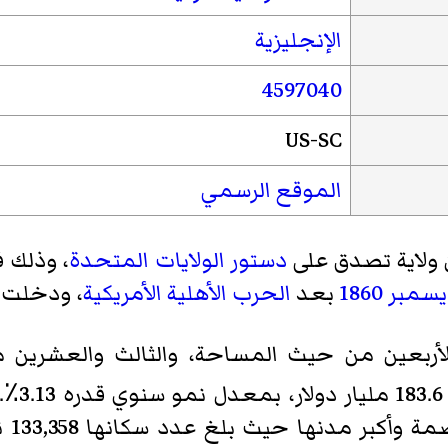
مقاطعة إيدجفيلد
الإنجليزية
مقاطعة فيرفيلد
مقاطعة فلورنسا
4597040
مقاطعة جورج تاون
US-SC
مقاطعة غرينفيل
مقاطعة غرينوود
الموقع الرسمي
مقاطعة هامبتون
مقاطعة هوري
ن ولاية تصدق على
دستور الولايات المتحدة
، وذلك 
مقاطعة جاسبر
1860
بعد
الحرب الأهلية الأمريكية
، ودخلت 
مقاطعة كيرشاو
مقاطعة لانكستر
و الأربعين من حيث المساحة، والثالث والعشرين
مقاطعة لورينز (كارولينا الجنوبية)
3.٪.
مقاطعة لي
أكبر مدنها حيث بلغ عدد سكانها 133,358 نسمة في عام