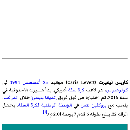
كاريس ليفيرت
(
Caris LeVert
)‏ مواليد
25 أغسطس
1994
في
كولومبوس
، هو لاعب
كرة سلة
أمريكي. بدأ مسيرته الاحترافية في
سنة 2016. تم اختياره من قبل فريق
إنديانا بايسرز
خلال
الدرافت
.
يلعب مع
بروكلين نتس
في
الرابطة الوطنية لكرة السلة
. يحمل
[1]
الرقم 22. يبلغ طوله 6 قدم 7 بوصة (2.0 م).