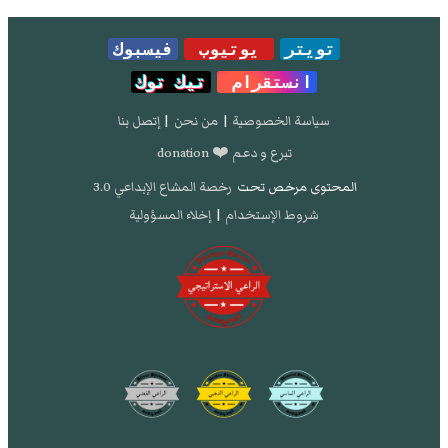
تويتر
يوتيوب
فيسبوك
انستقرام
تيك توك
سياسة الخصوصية
|
من نحن
|
إتصل بنا
تبرع و دعم ❤️ donation
المحتوى مرخص تحت
رخصة المشاع الإبداعي 3.0
شروط الإستخدام
|
إخلاء المسؤولية