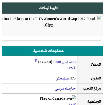
كارينا ليبلانك
معلومات شخصية
[1]
30 مارس
1980
(40 سنة)
الميلاد
أتلانتا
الطول
175
سنتيمتر
مركز اللعب
حارسة مرمى
الجنسية
كندا