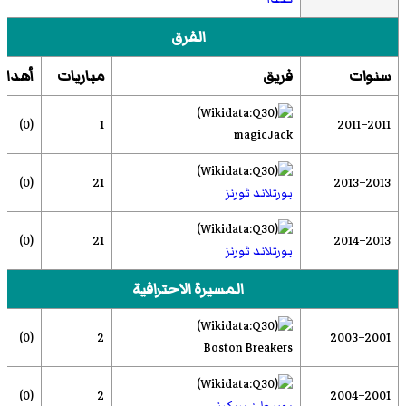
الفرق
سنوات
فريق
مباريات
أهداف
(0)
1
2011–2011
magicJack
(0)
21
2013–2013
بورتلاند ثورنز
(0)
21
2013–2014
بورتلاند ثورنز
المسيرة الاحترافية
(0)
2
2001–2003
Boston Breakers
(0)
2
2001–2004
بوسطن بريكرز