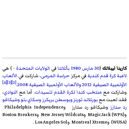
كارينا ليبلانك
(
30 مارس
1980
بأتلانتا
في
الولايات المتحدة
- ) هي
لاعبة كرة قدم
كندية
في مركز
حراسة المرمى
، شاركت في
الألعاب
[4]
[3]
[2]
الأولمبية الصيفية 2012
والألعاب الأولمبية الصيفية 2008
.
وشاركت مع
منتخب كندا لكرة القدم للسيدات
. أما مع
النوادي
،
فقد لعبت مع
بورتلاند ثورنز
وبوسطن بريكرز
وسكاي بلو
وشيكاغو
رد ستارز
وشيكاغو رد ستارز وPhiladelphia Independence
وMagicJack (WPS)
وNew Jersey Wildcats
وBoston Breakers
(WUSA)
وMontreal Xtreme
وLos Angeles Sol
.