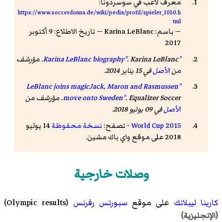
معرف لاعب في سوسردونا:
https://www.soccerdonna.de/wiki/pedia/profil/spieler_1050.h
tml
— باسم: Karina LeBlanc — تاريخ الاطلاع: 9 أكتوبر
2017
"Karina LeBlanc biography"
. Karina LeBlanc. مؤرشف
من
الأصل
في 15 يناير 2014
.
"LeBlanc joins magicJack, Maron and Rasmussen
. Equalizer Soccer. مؤرشف من
move onto Sweden"
الأصل
في 09 يوليو 2018
.
2015 World Cup
- تصفح:
نسخة محفوظة
14 يوليو
2018 على موقع واي باك مشين.
وصلات خارجية
كارينا ليبلانك
على موقع
سبورتس رفرنس
(Olympic results)
(الإنجليزية)