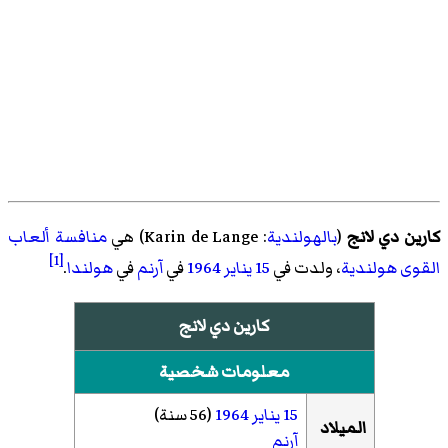
كارين دي لانج
(
بالهولندية
:
Karin de Lange
)‏ هي
منافسة ألعاب
[1]
القوى
هولندية
، ولدت في
15 يناير
1964
في
آرنم
في
هولندا
.
كارين دي لانج
معلومات شخصية
15 يناير
1964
(56 سنة)
الميلاد
آرنم