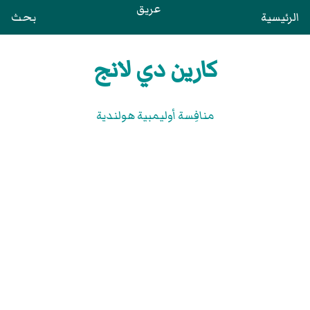
عريق
الرئيسية
بحث
كارين دي لانج
منافِسة أوليمبية هولندية