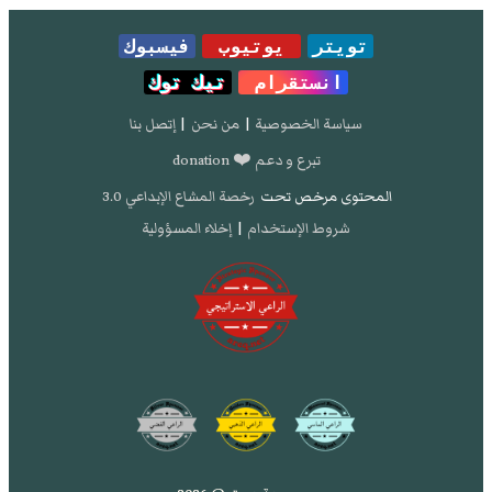
تويتر
يوتيوب
فيسبوك
انستقرام
تيك توك
سياسة الخصوصية
|
من نحن
|
إتصل بنا
تبرع و دعم ❤️ donation
المحتوى مرخص تحت
رخصة المشاع الإبداعي 3.0
شروط الإستخدام
|
إخلاء المسؤولية