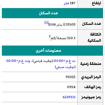
ارتفاع
187
متر
عدد السكان
[5]
عدد السكان
31503
(1 يناير 2018)
الكثافة
2
150.1 نسمة/كم
السكانية
معلومات أخرى
ت ع م+01:00
،
وت ع م+02:00
(توقيت قياسي)
منطقة زمنية
(
توقيت صيفي
)
الرمز البريدي
91022
رمز الهاتف
0924
رمز جيونيمز
6539111