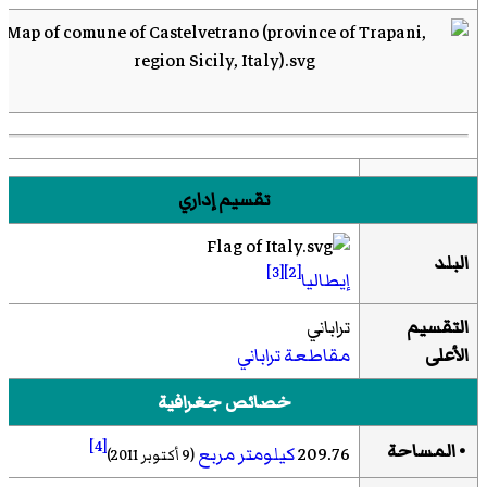
تقسيم إداري
البلد
[3]
[2]
إيطاليا
التقسيم
تراباني
الأعلى
مقاطعة تراباني
خصائص جغرافية
[4]
• المساحة
209.76
كيلومتر مربع
(9 أكتوبر 2011)