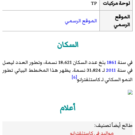
لوحة مركبات
TP
الموقع
الموقع الرسمي
الرسمي
السكان
في سنة
1861
بلغ عدد السكان 18٬621 نسمة، وتطور العدد ليصل
في سنة
2011
لـ 31٬824 نسمة. يظهر هذا المخطط البياني تطور
[6]
النمو السكاني لـ كاستلفترانو
أعلام
طالع أيضاً تصنيف:
مواليد في كاستلفترانو