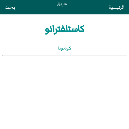
عريق
الرئيسية
بحث
كاستلفترانو
كومونا