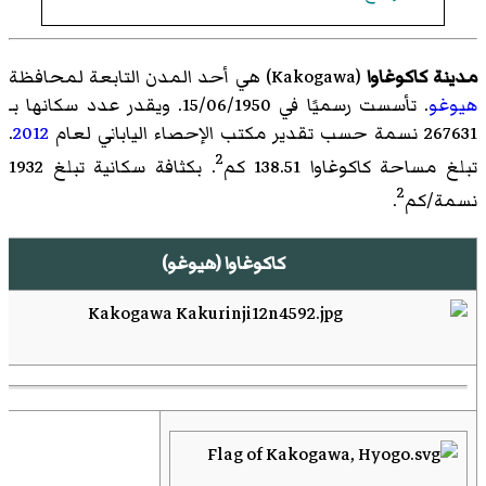
مدينة كاكوغاوا
(
Kakogawa
)‏ هي أحد المدن التابعة لمحافظة
هيوغو
. تأسست رسميًا في 15/06/1950. ويقدر عدد سكانها بـ
267631 نسمة حسب تقدير مكتب الإحصاء الياباني لعام
2012
.
2
تبلغ مساحة كاكوغاوا 138.51 كم
. بكثافة سكانية تبلغ 1932
2
نسمة/كم
.
كاكوغاوا (هيوغو)