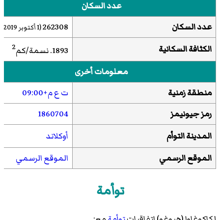
عدد السكان
عدد السكان
262308
(1 أكتوبر 2019)
2
الكثافة السكانية
1893. نسمة/كم
معلومات أخرى
منطقة زمنية
ت ع م+09:00
رمز جيونيمز
1860704
المدينة التوأم
أوكلاند
الموقع الرسمي
الموقع الرسمي
توأمة
لكاكوغاوا (هيوغو) اتفاقيات
توأمة
مع: