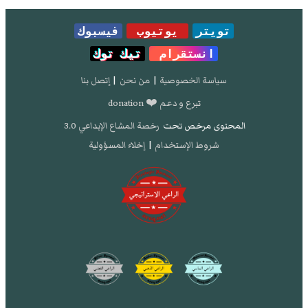
تويتر
يوتيوب
فيسبوك
انستقرام
تيك توك
سياسة الخصوصية
|
من نحن
|
إتصل بنا
تبرع و دعم ❤️ donation
المحتوى مرخص تحت
رخصة المشاع الإبداعي 3.0
شروط الإستخدام
|
إخلاء المسؤولية