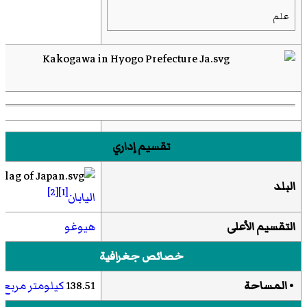
علم
تقسيم إداري
البلد
[2]
[1]
اليابان
التقسيم الأعلى
هيوغو
خصائص جغرافية
• المساحة
138.51
كيلومتر مربع