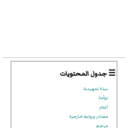
☰ جدول المحتويات
نبذة تمهيدية
توأمة
أعلام
مصادر وروابط خارجية
مراجع