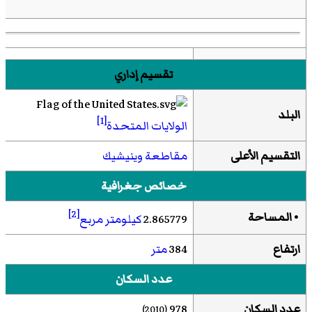
تقسيم إداري
البلد
[1]
الولايات المتحدة
التقسيم الأعلى
مقاطعة وينيشيك
خصائص جغرافية
[2]
• المساحة
2.865779
كيلومتر مربع
ارتفاع
384
متر
عدد السكان
عدد السكان
978
(2010)