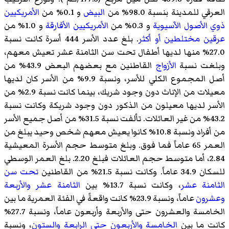
العرقي للمدينة بنسبة 98.0% من
البيض
و 0.1% من
الأمريكيين
ذوي الأصول الآسيوية
و 0.3% من
الأمريكيين الأفارقة
و 1.0% من
عرقين مختلطين أو أكثر
. بلغ عدد الأسر 444 أسرة كانت نسبة
27.0% منها لديها أطفال تحت سن الثامنة عشر تعيش معهم،
وبلغت نسبة
الأزواج
القاطنين مع بعضهم البعض 43.9% من
أصل المجموع الكلي للأسر، ونسبة 9.9% من الأسر كان لديها
معيلات من الإناث دون وجود شريك، بينما كانت نسبة 2.9% من
الأسر لديها معيلون من الذكور دون وجود شريكة وكانت نسبة
43.2% من غير العائلات. تألفت نسبة 31.5% من أصل جميع الأسر
من أفراد ونسبة 10.8% كانوا يعيش معهم شخص وحيد يبلغ من
العمر 65 عاماً فما فوق. وبلغ متوسط حجم الأسرة المعيشية
2.84، أما متوسط حجم العائلات فبلغ 2.20. بلغ العمر الوسطي
للسكان 34.9 عاماً. وكانت نسبة 21.5% من القاطنين
تحت سن
الثامنة عشر
، وكانت نسبة 13.7% بين
الثامنة عشر والأربعة
وعشرون
عاماً، ونسبة 23.9% كانت واقعةً في الفئة العمرية ما بين
الخامسة والعشرون حتى والأربعة وأربعون عاماً، ونسبة 27.7%
كانت ما بين
الخامسة والأربعون حتى الرابعة والستون
، ونسبة