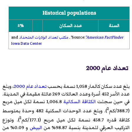
Historical populations
السنة
عدد السكان
%±
"American FactFinder"
Source:
.
مكتب تعداد الولايات المتحدة
.
and
Iowa Data Center
تعداد عام 2000
بلغ عدد سكان كالمار 1,058 نسمة بحسب
تعداد عام 2000
، وبلغ
عدد الأسر 452 أسرة وعدد العائلات 269 عائلة مقيمة في المدينة.
في حين سجلت
الكثافة السكانية
1,006.8 نسمة لكل ميل مربع
2
(388.7/كم
). وبلغ عدد الوحدات السكنية 482 وحدة بمتوسط
2
كثافة قدره 458.7 نسمة لكل ميل مربع (177.1/كم
). وتوزع
التركيب العرقي للمدينة بنسبة 98.87% من
البيض
و 0.09% من