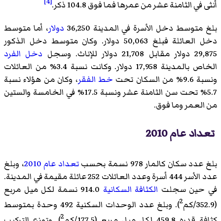
[4]
أنثى في الثامنة عشر من عمرها فما فوق 104.8 ذكر.
بلغ متوسط دخل الأسرة في المدينة 36,250
دولار
، أما متوسط
دخل العائلة فبلغ 50,063 دولار. وكان متوسط دخل الذكور
29,875 دولار مقابل 21,708 دولار للإناث. وسجل
دخل الفرد
الخاص بالمدينة 17,958 دولار. وكانت نسبة 3.4% من العائلات
ونسبة 9.6% من السكان تحت
خط الفقر
، وكان من هؤلاء نسبة
5.7% تحت سن الثامنة عشر ونسبة 17.5% في الخامسة والستين
من العمر وما فوق.
تعداد عام 2010
بلغ عدد سكان كالمار 978 نسمة بحسب
تعداد عام 2010
، وبلغ
عدد الأسر 444 أسرة وعدد العائلات 252 عائلة مقيمة في المدينة.
في حين سجلت
الكثافة السكانية
914.0 نسمة لكل ميل مربع
2
(352.9/كم
). وبلغ عدد الوحدات السكنية 492 وحدة بمتوسط
2
كثافة قدره 459.8 لكل ميل مربع (177.5/كم
). وتوزع التركيب