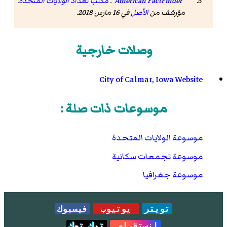
"American FactFinder"
.
مكتب تعداد الولايات المتحدة
.
مؤرشف من
الأصل
في 16 مارس 2018
.
وصلات خارجية
City of Calmar, Iowa Website
موسوعات ذات صلة :
موسوعة الولايات المتحدة
موسوعة تجمعات سكانية
موسوعة جغرافيا
تويتر
يوتيوب
فيسبوك
انستقرام
تيك توك