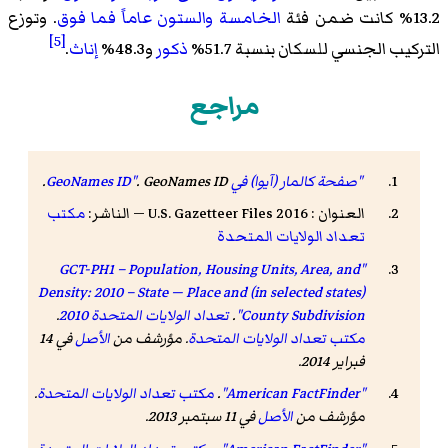
13.2% كانت ضمن فئة
الخامسة والستون عاماً فما فوق
. وتوزع
[5]
التركيب الجنسي للسكان بنسبة 51.7%
ذكور
و48.3%
إناث
.
مراجع
"صفحة كالمار (آيوا) في GeoNames ID"
GeoNames ID
.
.
العنوان : 2016 U.S. Gazetteer Files — الناشر:
مكتب
تعداد الولايات المتحدة
"GCT-PH1 – Population, Housing Units, Area, and
Density: 2010 – State — Place and (in selected states)
County Subdivision"
.
تعداد الولايات المتحدة 2010
.
مكتب تعداد الولايات المتحدة
. مؤرشف من
الأصل
في 14
فبراير 2014
.
"American FactFinder"
.
مكتب تعداد الولايات المتحدة
.
مؤرشف من
الأصل
في 11 سبتمبر 2013
.