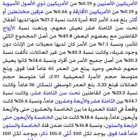
الأمريكيين الأصليين
و 0.19% من
الأمريكيين ذوي الأصول الآسيوية
و 0.19% من
الأمريكيين الأفارقة
و 0.66% من
عرقين مختلطين أو
أكثر
. بلغ عدد الأسر 452 أسرة كانت نسبة 27.2% منها لديها أطفال
تحت سن الثامنة عشر تعيش معهم، وبلغت نسبة
الأزواج
القاطنين مع بعضهم البعض 49.8% من أصل المجموع الكلي
للأسر، ونسبة 7.1% من الأسر كان لديها معيلات من الإناث دون
وجود شريك، وكانت نسبة 40.3% من غير العائلات. تألفت نسبة
30.3% من أصل جميع الأسر من أفراد ونسبة 14.6% كانوا يعيش
معهم شخص وحيد يبلغ من العمر 65 عاماً فما فوق. وبلغ
متوسط حجم الأسرة المعيشية 2.97، أما متوسط حجم
العائلات فبلغ 2.33. بلغ العمر الوسطي للسكان 36 عاماً. وكانت
نسبة 23.3% من القاطنين
تحت سن الثامنة عشر
، وكانت نسبة
14.7% بين
الثامنة عشر والأربعة وعشرون
عاماً، ونسبة 26.6% كانت
واقعةً في الفئة العمرية ما بين الخامسة والعشرون حتى والأربعة
وأربعون عاماً، ونسبة 18.6% كانت ما بين
الخامسة والأربعون حتى
الرابعة والستون
، ونسبة 16.8% كانت ضمن فئة
الخامسة والستون
عاماً فما فوق
. يوجد لكل 100
أنثى
105.0
ذكر
، ويوجد لكل 100