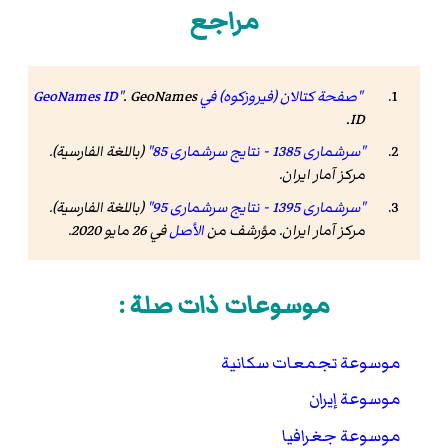
مراجع
"صفحة كتالان (فيروزكوه) في GeoNames ID"
GeoNames
.
.
ID
"سرشماری 1385 - نتایج سرشماری 85"
(باللغة الفارسية).
مرکز آمار ایران
.
"سرشماری 1395 - نتایج سرشماری 95"
(باللغة الفارسية).
مرکز آمار ایران. مؤرشف من
الأصل
في 26 مايو 2020
.
موسوعات ذات صلة :
موسوعة تجمعات سكانية
موسوعة إيران
موسوعة جغرافيا