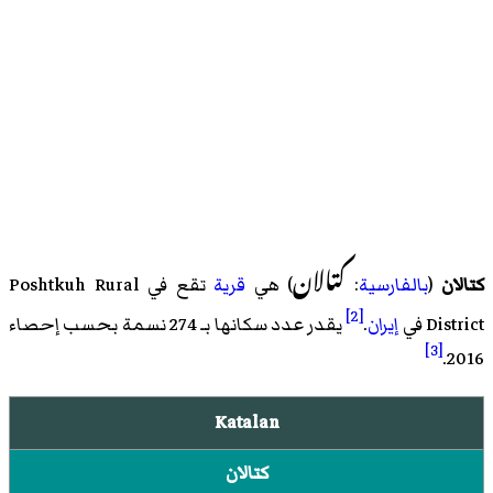
کتالان
كتالان
(
بالفارسية
:
) هي
قرية
تقع في
Poshtkuh Rural
[2]
District
في
إيران
.
يقدر عدد سكانها بـ 274 نسمة بحسب
إحصاء
[3]
.
2016
Katalan
كتالان