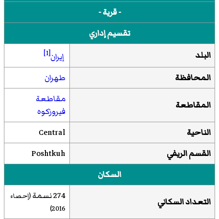
- قرية -
تقسيم إداري
[1]
البلد
إيران
المحافظة
طهران
مقاطعة
المقاطعة
فيروزكوه
الناحية
Central
القسم الريفي
Poshtkuh
السكان
274 نسمة
(إحصاء
التعداد السكاني
)
2016