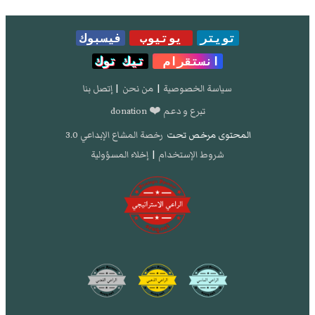
تويتر
يوتيوب
فيسبوك
انستقرام
تيك توك
سياسة الخصوصية
|
من نحن
|
إتصل بنا
تبرع و دعم ❤️ donation
المحتوى مرخص تحت
رخصة المشاع الإبداعي 3.0
شروط الإستخدام
|
إخلاء المسؤولية