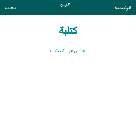
عريق
الرئيسية
بحث
كتلبة
جنس من النباتات