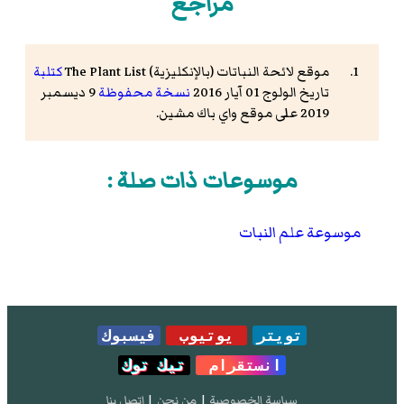
مراجع
موقع لائحة النباتات (بالإنكليزية) The Plant List
كتلبة
تاريخ الولوج 01 آيار 2016
نسخة محفوظة
9 ديسمبر
2019 على موقع واي باك مشين.
موسوعات ذات صلة :
موسوعة علم النبات
تويتر
يوتيوب
فيسبوك
انستقرام
تيك توك
سياسة الخصوصية
|
من نحن
|
إتصل بنا