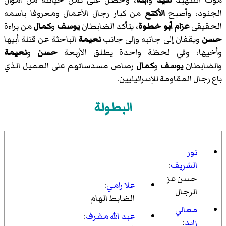
موت الشهيد
سيد
و
ابنه
، وحصل على ثمن خيانته من أموال
الجنود، وأصبح
الأكتع
من كبار رجال الأعمال ومعروفا باسمه
الحقيقى
عزام أبو خطوة
، يتأكد الضابطان
يوسف
و
كمال
من براءة
حسن
ويقفان إلى جانبه وإلى جانب
نعيمة
الباحثة عن قتلة أبيها
وأخيها، وفي لحظة واحدة يطلق الأربعة
حسن
و
نعيمة
والضابطان
يوسف
و
كمال
رصاص مسدساتهم على العميل الذي
باع رجال المقاومة للإسرائيليين.
البطولة
نور
الشريف
:
حسن عز
علا رامي
:
الرجال
الضابط الهام
معالي
عبد الله مشرف
:
زايد
: