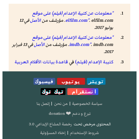
"معلومات عن كتيبة الإعدام (فيلم) على موقع
. elfilm.com. مؤرشف من
elfilm.com"
الأصل
في 12
يوليو 2017.
"معلومات عن كتيبة الإعدام (فيلم) على موقع
. imdb.com. مؤرشف من
imdb.com"
الأصل
في 13 فبراير
2017.
كتيبة الإعدام (فيلم)
في
قاعدة بيانات الأفلام العربية
تويتر
يوتيوب
فيسبوك
انستقرام
تيك توك
سياسة الخصوصية
|
من نحن
|
إتصل بنا
تبرع و دعم ❤️ donation
المحتوى مرخص تحت
رخصة المشاع الإبداعي 3.0
شروط الإستخدام
|
إخلاء المسؤولية