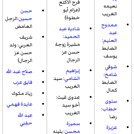
فرج الاكتع
نعيمه
(عزام أبو
حسن
الغريب
خطوة)
حسين
:الرجل
ممدوح
الغامض
شادية عبد
عبد
الحميد
:
شريف
العليم
:
مشيرة زوجة
العربي
: ولد
الضابط
حسن عز
حسن عز
يوسف
الرجال
الرجال)
شوقي
إبراهيم
صلاح عبد الله
شامخ
:
الشامي
: سيد
الضابط
فايق عزب
الغريب
كمال
زياد مكوك
عدوى غيث
:
سلوى
عايدة فهمي
أخو سيد
خطاب
:
الغريب
عبد الله
رضا
حفني
سميرة
عزيزة
محسن
: بثينه