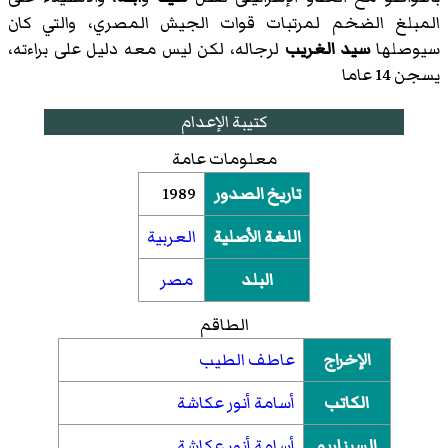
المبلغ الضخم لمرتبات قوات الجيش المصري، والتي كان
سيوصلها
سيد الغريب
لرجاله، لكن ليس معه دليل على براءته،
يسجن 14 عاما
كتيبة الإعدام
معلومات عامة
تاريخ الصدور
1989
اللغة الأصلية
العربية
البلد
مصر
الطاقم
الإخراج
عاطف الطيب
الكاتب
أسامة أنور عكاشة
السيناريو
أسامة أنور عكاشة