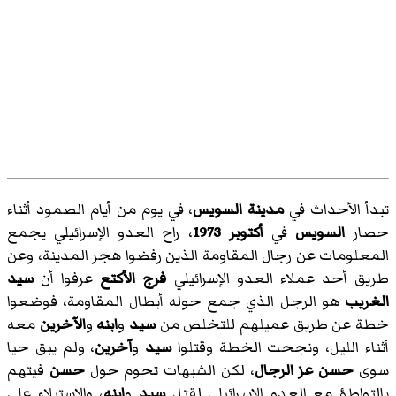
تبدأ الأحداث في
مدينة السويس
، في يوم من أيام الصمود أثناء
حصار
السويس
في
أكتوبر 1973
، راح العدو الإسرائيلي يجمع
المعلومات عن رجال المقاومة الذين رفضوا هجر المدينة، وعن
طريق أحد عملاء العدو الإسرائيلي
فرج الأكتع
عرفوا أن
سيد
الغريب
هو الرجل الذي جمع حوله أبطال المقاومة، فوضعوا
خطة عن طريق عميلهم للتخلص من
سيد
و
ابنه
و
الآخرين
معه
أثناء الليل، ونجحت الخطة وقتلوا
سيد
و
آخرين
، ولم يبق حيا
سوى
حسن عز الرجال
، لكن الشبهات تحوم حول
حسن
فيتهم
بالتواطؤ مع العدو الإسرائيلى لقتل
سيد
و
ابنه
، والاستيلاء على