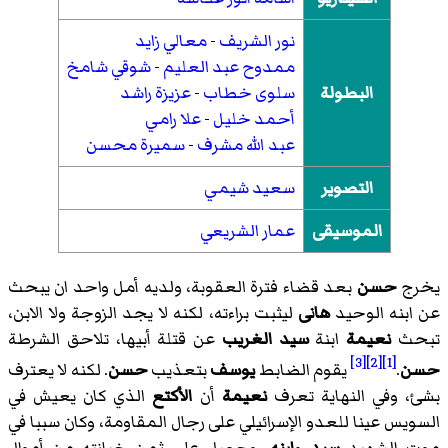
نور الشريف
-
معالي زايد
ممدوح عبد العليم
-
شوقي شامخ
البطولة
سلوى خطاب
-
عزيزة راشد
أحمد خليل
-
علا رامي
عبد الله مشرف
-
سميرة محسن
التصوير
سعيد شيمي
الموسيقى
عمار الشريعي
يخرج
حسن
بعد قضاء فترة العقوبة، ولديه أمل واحد ان يبحث
عن ابنه الوحيد
هانى
ليثبت براءته، لكنه لا يجد الزوجة ولا الابن،
تبحث
نعيمة
ابنة
سيد الغريب
عن قتلة أبيها، تلاحق الشرطة
[3]
[2]
[1]
حسن
.
يقوم الضابط
يوسف
بتعذيب
حسن
. لكنه لا يعترف
بشئ، وفي النهاية تعرف
نعيمة
أن
الأكتع
الذي كان يعيش في
السويس عينا للعدو الإسرائيلي على رجال المقاومة، وكان سببا في