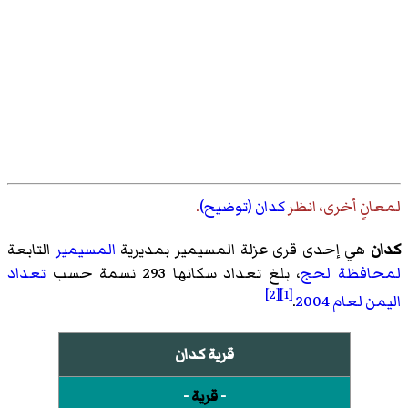
لمعانٍ أخرى، انظر
كدان (توضيح)
.
كدان
هي إحدى قرى
عزلة المسيمير
بمديرية
المسيمير
التابعة
لمحافظة لحج
، بلغ تعداد سكانها 293 نسمة حسب
تعداد
[2]
[1]
اليمن لعام 2004
.
قرية كدان
-
قرية
-