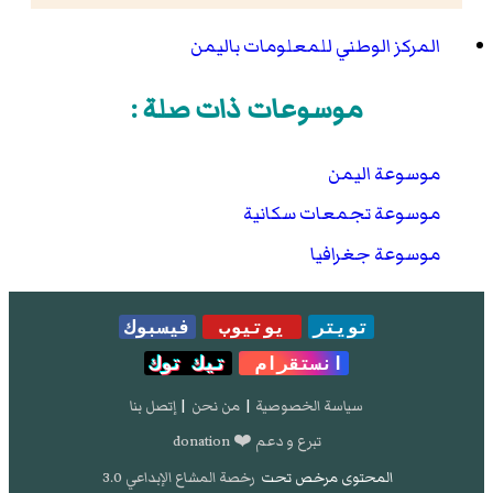
المركز الوطني للمعلومات باليمن
موسوعات ذات صلة :
موسوعة اليمن
موسوعة تجمعات سكانية
موسوعة جغرافيا
تويتر
يوتيوب
فيسبوك
انستقرام
تيك توك
سياسة الخصوصية
|
من نحن
|
إتصل بنا
تبرع و دعم ❤️ donation
المحتوى مرخص تحت
رخصة المشاع الإبداعي 3.0