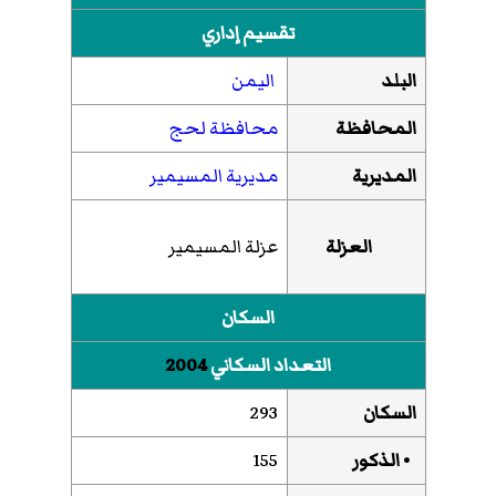
تقسيم إداري
البلد
اليمن
المحافظة
محافظة لحج
المديرية
مديرية المسيمير
العزلة
عزلة المسيمير
السكان
التعداد السكاني
2004
السكان
293
• الذكور
155