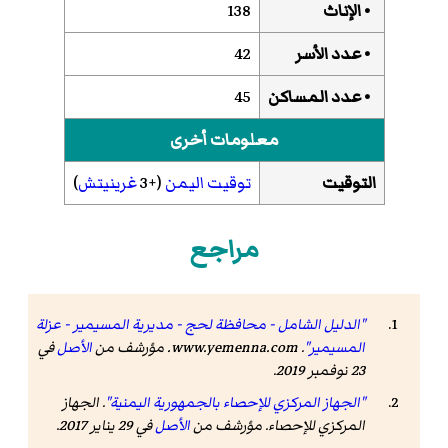
• الإناث
138
• عدد الأسر
42
• عدد المساكن
45
معلومات أخرى
التوقيت
توقيت اليمن
(+3
غرينيتش
)
مراجع
"الدليل الشامل - محافظة لحج - مديرية المسيمير - عزلة
المسيمير"
.
www.yemenna.com
. مؤرشف من
الأصل
في
23 نوفمبر 2019
.
"الجهاز المركزي للإحصاء بالجمهورية اليمنية"
. الجهاز
المركزي للإحصاء. مؤرشف من
الأصل
في 29 يناير 2017
.